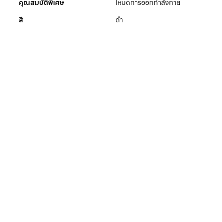
คุณสมบัติพิเศษ
โหมดการออกกําลังกาย
สี
ดำ