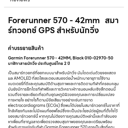
Forerunner 570 - 42mm สมา
ร์ทวอทช์ GPS สำหรับนักวิ่ง
คำบรรยายสินค้า
Garmin Forerunner 570 - 42MM, Black 010-02970-50
นาฬิกาสายนักวิ่ง ประกันศูนย์ไทย 2 ปี
เป็นสมาร์ทวอทช์ที่ออกแบบมาสำหรับนักวิ่ง มันโดดเด่นด้วยจอแสดง
ผล AMOLED ที่สดใสและตอบสนองต่อน้ำหนักเบาอายุการใช้งาน
แบตเตอรี่ที่ดีและคุณสมบัติด้านสุขภาพและการติดตามกีฬาที่ครอบคลุม
มันยังมีการฝึกไตรกีฬาฟรีและการวิเคราะห์การนอนหลับเชิงลึกตอนนี้
รวมถึงรายละเอียดเกี่ยวกับอุณหภูมิผิวของคุณและการเปลี่ยนแปลง
การหายใจ อย่างไรก็ตามมีข้อเสียบางอย่างเช่นการขาด
electrocardiograms (ECGs) ซึ่งพบได้บ่อยในสมาร์ทวอทช์ในราคาที่
ใกล้เคียงกันและไม่มีแผนที่ออฟไลน์ซึ่งจะเป็นประโยชน์ต่อผู้ชมที่ตั้งใจไว้
ของสมาร์ทวอทช์นี้ หากคุณไม่ต้องการคุณสมบัติเหล่านี้และกำลังมอง
หาเพื่อนที่ชาญฉลาดเพื่อตรวจสอบสุขภาพของคุณและเตรียมพร้อม
สำหรับการแข่งขันกีฬา Garmin Forerunner 570 อาจเป็นสิ่งที่คุณ