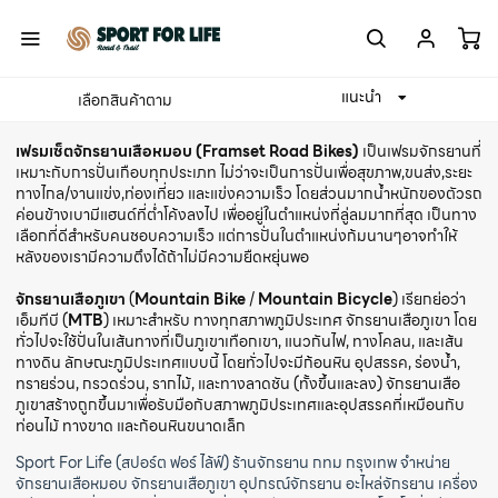
แนะนำ
เลือกสินค้าตาม
Home
ปั่นจักรยาน
เฟรมเซ็ตจักรยาน
เฟรมเซ็ตจักรยานเสือหมอบ (Framset Road Bikes)
เป็นเฟรมจักรยานที่
เหมาะกับการปั่นเกือบทุกประเภท ไม่ว่าจะเป็นการปั่นเพื่อสุขภาพ,ขนส่ง,ระยะ
ทางไกล/งานแข่ง,ท่องเที่ยว และแข่งความเร็ว โดยส่วนมากน้ำหนักของตัวรถ
ค่อนข้างเบามีแฮนด์ที่ต่ำโค้งลงไป เพื่ออยู่ในตำแหน่งที่ลู่ลมมากที่สุด เป็นทาง
เลือกที่ดีสำหรับคนชอบความเร็ว แต่การปั่นในตำแหน่งก้มนานๆอาจทำให้
หลังของเรามีความตึงได้ถ้าไม่มีความยืดหยุ่นพอ
จักรยานเสือภูเขา
(
Mountain Bike
/
Mountain Bicycle
) เรียกย่อว่า
เอ็มทีบี (
MTB
) เหมาะสำหรับ ทางทุกสภาพภูมิประเทศ จักรยานเสือภูเขา โดย
ทั่วไปจะใช้ปั่นในเส้นทางที่เป็นภูเขาเทือกเขา, แนวกันไฟ, ทางโคลน, และเส้น
ทางดิน ลักษณะภูมิประเทศแบบนี้ โดยทั่วไปจะมีก้อนหิน อุปสรรค, ร่องน้ำ,
ทรายร่วน, กรวดร่วน, รากไม้, และทางลาดชัน (ทั้งขึ้นและลง) จักรยานเสือ
ภูเขาสร้างถูกขึ้นมาเพื่อรับมือกับสภาพภูมิประเทศและอุปสรรคที่เหมือนกับ
ท่อนไม้ ทางขาด และก้อนหินขนาดเล็ก
Sport For Life (สปอร์ต ฟอร์ ไล้ฟ์) ร้านจักรยาน กทม กรุงเทพ
จำหน่าย
จักรยานเสือหมอบ
จักรยานเสือภูเขา
อุปกรณ์จักรยาน
อะไหล่จักรยาน
เครื่อง