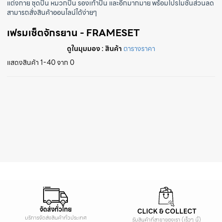
แต่งกาย
ชุดปั่น
หมวกปั่น
รองเท้าปั่น
และอีกมากมาย พร้อมโปรโมชั่นส่วนลด
สามารถสั่งสินค้าออนไลน์ได้ง่ายๆ
เฟรมเซ็ตจักรยาน - FRAMESET
ดูในมุมมอง :
สินค้า
ตารางราคา
แสดงสินค้า 1-40 จาก 0
จัดส่งทั่วไทย
CLICK & COLLECT
บริการจัดส่งสินค้าทั่วประเทศ
รับสินค้าที่สาขาของเรา (เร็วๆ นี้)