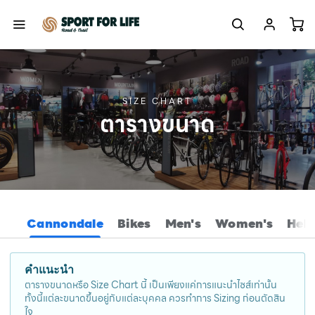
SIZE CHART
ตารางขนาด
Cannondale
Bikes
Men's
Women's
Hel
คำแนะนำ
ตารางขนาดหรือ Size Chart นี้ เป็นเพียงแค่การแนะนำไซส์เท่านั้น
ทั้งนี้แต่ละขนาดขึ้นอยู่กับแต่ละบุคคล ควรทำการ Sizing ก่อนตัดสิน
ใจ