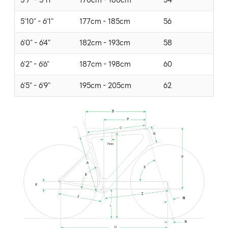
5'7" - 5'11"
170cm - 180cm
54
5'10" - 6'1"
177cm - 185cm
56
6'0" - 6'4"
182cm - 193cm
58
6'2" - 6'6"
187cm - 198cm
60
6'5" - 6'9"
195cm - 205cm
62