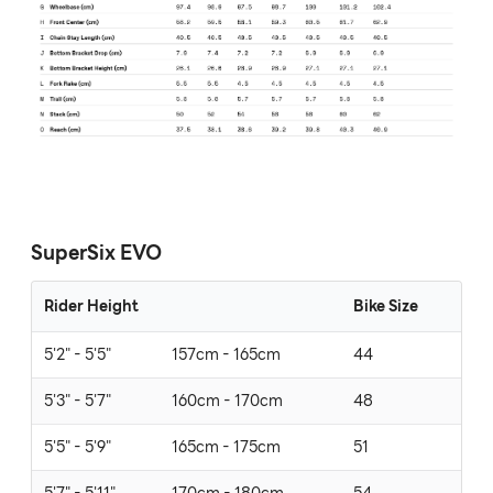
SuperSix EVO
Rider Height
Bike Size
5'2" - 5'5"
157cm - 165cm
44
5'3" - 5'7"
160cm - 170cm
48
5'5" - 5'9"
165cm - 175cm
51