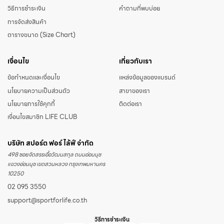
วิธีการชำระเงิน
คำถามที่พบบ่อย
การจัดส่งสินค้า
ตารางขนาด (Size Chart)
เงื่อนไข
เกี่ยวกับเรา
ข้อกำหนดและเงื่อนไข
แหล่งข้อมูลของแบรนด์
นโยบายความเป็นส่วนตัว
สาขาของเรา
นโยบายการใช้คุกกี้
ติดต่อเรา
เงื่อนไขสมาชิก LIFE CLUB
บริษัท สปอร์ต ฟอร์ ไล้ฟ์ จำกัด
498 ซอยจัดสรรเอื้อวัฒนสกุล ถนนอ่อนนุช
แขวงอ่อนนุช เขตสวนหลวง กรุงเทพมหานคร
10250
02 095 3550
support@sportforlife.co.th
วิธีการชำระเงิน