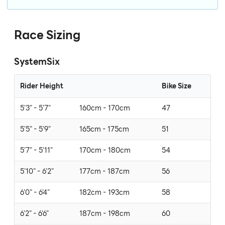
Race Sizing
SystemSix
Rider Height
Bike Size
5'3" - 5'7"
160cm - 170cm
47
5'5" - 5'9"
165cm - 175cm
51
5'7" - 5'11"
170cm - 180cm
54
5'10" - 6'2"
177cm - 187cm
56
6'0" - 6'4"
182cm - 193cm
58
6'2" - 6'6"
187cm - 198cm
60