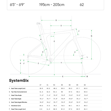
6'5" - 6'9"
195cm - 205cm
62