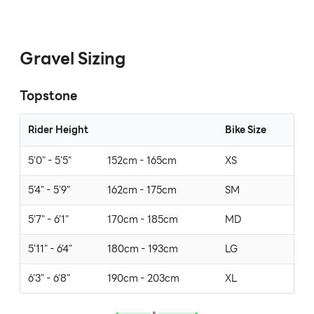
Gravel Sizing
Topstone
Rider Height
Bike Size
5'0" - 5'5"
152cm - 165cm
XS
5'4" - 5'9"
162cm - 175cm
SM
5'7" - 6'1"
170cm - 185cm
MD
5'11" - 6'4"
180cm - 193cm
LG
6'3" - 6'8"
190cm - 203cm
XL