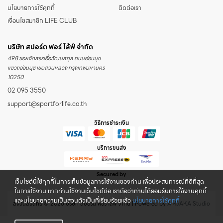
นโยบายการใช้คุกกี้
ติดต่อเรา
เงื่อนไขสมาชิก LIFE CLUB
บริษัท สปอร์ต ฟอร์ ไล้ฟ์ จำกัด
498 ซอยจัดสรรเอื้อวัฒนสกุล ถนนอ่อนนุช
แขวงอ่อนนุช เขตสวนหลวง กรุงเทพมหานคร
10250
02 095 3550
support@sportforlife.co.th
วิธีการชำระเงิน
บริการขนส่ง
Secured by
เว็บไซต์นี้ใช้คุกกี้ในการเก็บข้อมูลการใช้งานของท่าน เพื่อประสบการณ์ที่ดีที่สุด
ในการใช้งาน หากท่านใช้งานเว็บไซต์ต่อ เราถือว่าท่านได้ยอมรับการใช้งานคุกกี้
และนโยบายความเป็นส่วนตัวเป็นที่เรียบร้อยแล้ว
นโยบายการใช้คุกกี้
สงวนลิขสิทธิ์ © 2026 บริษัท สปอร์ต ฟอร์ ไล้ฟ์ จำกัด | Powered by
AMJAKA Studio