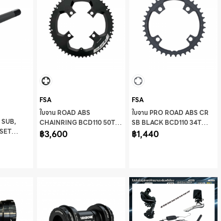
FSA
FSA
ใบจาน ROAD ABS
ใบจาน PRO ROAD ABS CR
S SUB,
CHAINRING BCD110 50T
SB BLACK BCD110 34T
DSET
SMN/FSA 12S BLACK
฿3,600
N11,WB139
฿1,440
 FRAME
W/WHITE FULL SPEED
AHEAD FSA LOGO,WA974