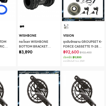
WISHBONE
VISION
TTOM
กระโหลก WISHBONE
ชุดขับจักรยาน GROUPSET K-
MIC
BOTTOM BRACKET
FORCE CASSETTE 11-28
DUB
CERAMIC BEARING
฿3,890
(ไม่รวมขาจาน)
฿92,600
฿102,400
PF3024
ประหยัด
฿9,800
ราคานี้ถึงวันที่ 1 ต.ค. 2569