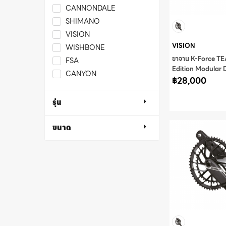
CANNONDALE
SHIMANO
VISION
VISION
WISHBONE
ขาจาน K-Force T
FSA
Edition Modular
CANYON
N11 170mm w/o 
฿28,000
OS8500CC/DM/
รุ่น
ขนาด