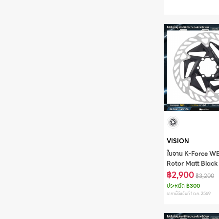
VISION
ใบจาน K-Force 
Rotor Matt Black
design -160mm w/
฿2,900
฿3,200
DB-RD-8412
ประหยัด
฿300
ราคานี้ถึงวันที่ 1 ต.ค. 2569