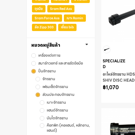
ถุงมือ
Sram Red Axs
Sram Force Axs
เบาะ Romin
ล้อ Zipp 303
เอี๊ยม bib
หมวดหมู่สินค้า
เครื่องแต่งกาย
SPECIALIZE
สมาร์ทวอทช์ และสายรัดข้อมือ
D
ปั่นจักรยาน
อะไหล่จักรยาน HD
จักรยาน
SHIV DISC HEA
HARDWARE FOR
฿1,070
เฟรมเซ็ตจักรยาน
SIZE M
ส่วนประกอบจักรยาน
เบาะจักรยาน
แฮนด์จักรยาน
บันไดจักรยาน
ค๊อกพิท (คอแฮนด์, หลักอาน,
แฮนด์)