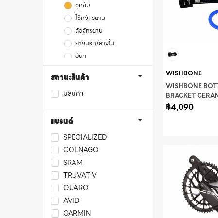
ชุดขับ
โช๊คจักรยาน
ล้อจักรยาน
ยางนอก/ยางใน
อื่นๆ
สเต็ม
WISHBONE
สถานะสินค้า
หลักอาน
WISHBONE BO
มีสินค้า
โซ่จักรยาน
BRACKET CERA
BEARING PF30-
฿4,090
เครื่องแต่งกาย/อุปกรณ์ตกแต่ง
แบรนด์
SPECIALIZED
COLNAGO
SRAM
TRUVATIV
QUARQ
AVID
GARMIN