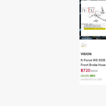
VISION
K-Force WE RDB 
Front Brake Hose
Standard,DB059
฿720
฿800
ประหยัด
฿80
ราคานี้ถึงวันที่ 1 ต.ค. 2569