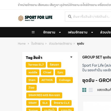
จำหน่ายจักรยาน เสือหมอบ เสือภูเขา อุปกรณ์จักรยาน อะไหล่จักรยาน เครื่องแต่
จักรยาน
เฟรมจักรยาน
ส่วนปร
Home
ปั่นจักรยาน
ส่วนประกอบจักรยาน
ชุดขับ
GROUP SET
ชุดขั
Tag สินค้า
Tarmac SL7
ดิสเบรก
Sport For Life (สปอ
ปั่น
รองเท้าปั่น
และอี
saddle
Chisel
Epic
ชุดขับ - GR
Stem
AETHOS
Colnago
Zipp
แสดงสินค
ดู
ใน
SRAM RED AXS Rim เบรก
มุม
SRAM
SL6
จักรยาน CLX
มอง
:
Trainer
กระติกน้ำ
ขากระติก