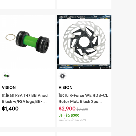
VISION
VISION
กะโหลก FSA T47 BB Anod
ใบจาน K-Force WE RDB-CL
Black w/FSA logo,BB-
Rotor Matt Black 2pc
6002/T47/68/SMN
฿1,400
design -140mm
฿2,900
฿3,200
w/Lockring,DB-RD-8401
ประหยัด
฿300
ราคานี้ถึงวันที่ 1 ต.ค. 2569