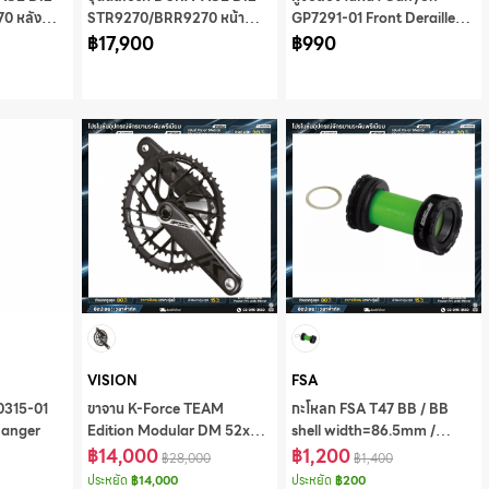
0 หลัง
STR9270/BRR9270 หน้า
GP7291-01 Front Derailleur
1000MM มีกล่อง
฿17,900
Hanger
฿990
VISION
FSA
P0315-01
ขาจาน K-Force TEAM
กะโหลก FSA T47 BB / BB
Hanger
Edition Modular DM 52x36
shell width=86.5mm /
SMN/FSA 12S 165mm
฿14,000
Compatibility SMN24
฿1,200
฿28,000
฿1,400
w/oBB,CKM-
spindle w/FSA logo,BB-
ประหยัด
฿14,000
ประหยัด
฿200