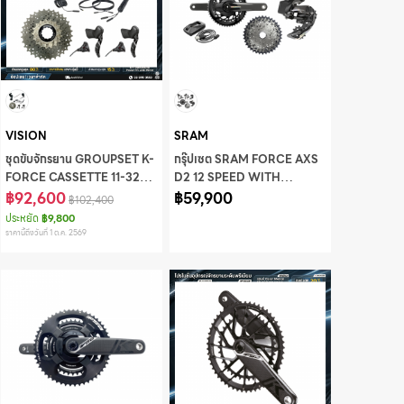
VISION
SRAM
ชุดขับจักรยาน GROUPSET K-
กรุ๊ปเซต SRAM FORCE AXS
FORCE CASSETTE 11-32
D2 12 SPEED WITH
(ไม่รวมขาจาน)
฿92,600
POWER METER
฿59,900
฿102,400
ประหยัด
฿9,800
ราคานี้ถึงวันที่ 1 ต.ค. 2569