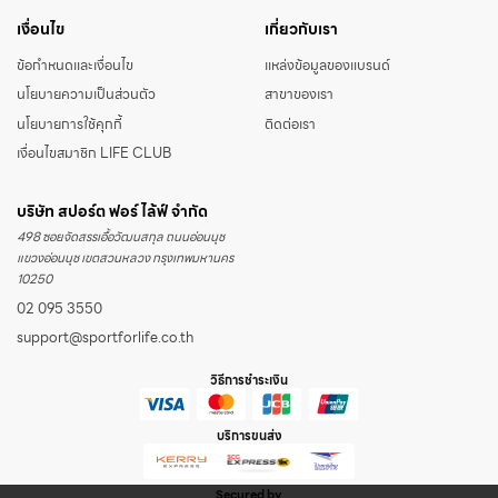
เงื่อนไข
เกี่ยวกับเรา
ข้อกำหนดและเงื่อนไข
แหล่งข้อมูลของแบรนด์
นโยบายความเป็นส่วนตัว
สาขาของเรา
นโยบายการใช้คุกกี้
ติดต่อเรา
เงื่อนไขสมาชิก LIFE CLUB
บริษัท สปอร์ต ฟอร์ ไล้ฟ์ จำกัด
498 ซอยจัดสรรเอื้อวัฒนสกุล ถนนอ่อนนุช
แขวงอ่อนนุช เขตสวนหลวง กรุงเทพมหานคร
10250
02 095 3550
support@sportforlife.co.th
วิธีการชำระเงิน
บริการขนส่ง
Secured by