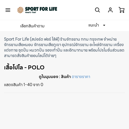
แนะนำ
เลือกสินค้าตาม
Home
เครื่องแต่งกาย
ทั่วไป
เสื้อโปโล
Sport For Life (สปอร์ต ฟอร์ ไล้ฟ์) ร้านจักรยาน กทม กรุงเทพ
จำหน่าย
จักรยานเสือหมอบ
จักรยานเสือภูเขา
อุปกรณ์จักรยาน
อะไหล่จักรยาน
เครื่อง
แต่งกาย
ชุดปั่น
หมวกปั่น
รองเท้าปั่น
และอีกมากมาย พร้อมโปรโมชั่นส่วนลด
สามารถสั่งสินค้าออนไลน์ได้ง่ายๆ
เสื้อโปโล - POLO
ดูในมุมมอง :
สินค้า
ตารางราคา
แสดงสินค้า 1-40 จาก 0