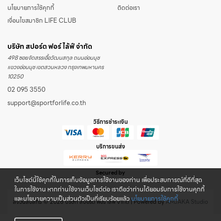
นโยบายการใช้คุกกี้
ติดต่อเรา
เงื่อนไขสมาชิก LIFE CLUB
บริษัท สปอร์ต ฟอร์ ไล้ฟ์ จำกัด
498 ซอยจัดสรรเอื้อวัฒนสกุล ถนนอ่อนนุช
แขวงอ่อนนุช เขตสวนหลวง กรุงเทพมหานคร
10250
02 095 3550
support@sportforlife.co.th
วิธีการชำระเงิน
บริการขนส่ง
Secured by
เว็บไซต์นี้ใช้คุกกี้ในการเก็บข้อมูลการใช้งานของท่าน เพื่อประสบการณ์ที่ดีที่สุด
ในการใช้งาน หากท่านใช้งานเว็บไซต์ต่อ เราถือว่าท่านได้ยอมรับการใช้งานคุกกี้
และนโยบายความเป็นส่วนตัวเป็นที่เรียบร้อยแล้ว
นโยบายการใช้คุกกี้
สงวนลิขสิทธิ์ © 2026 บริษัท สปอร์ต ฟอร์ ไล้ฟ์ จำกัด | Powered by
AMJAKA Studio