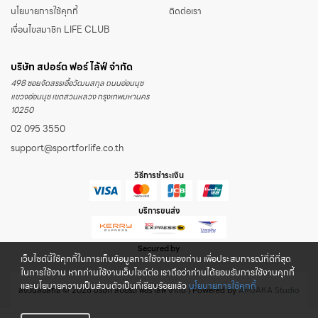
นโยบายการใช้คุกกี้
ติดต่อเรา
เงื่อนไขสมาชิก LIFE CLUB
บริษัท สปอร์ต ฟอร์ ไล้ฟ์ จำกัด
498 ซอยจัดสรรเอื้อวัฒนสกุล ถนนอ่อนนุช
แขวงอ่อนนุช เขตสวนหลวง กรุงเทพมหานคร
10250
02 095 3550
support@sportforlife.co.th
วิธีการชำระเงิน
บริการขนส่ง
Secured by
เว็บไซต์นี้ใช้คุกกี้ในการเก็บข้อมูลการใช้งานของท่าน เพื่อประสบการณ์ที่ดีที่สุด
ในการใช้งาน หากท่านใช้งานเว็บไซต์ต่อ เราถือว่าท่านได้ยอมรับการใช้งานคุกกี้
และนโยบายความเป็นส่วนตัวเป็นที่เรียบร้อยแล้ว
นโยบายการใช้คุกกี้
สงวนลิขสิทธิ์ © 2026 บริษัท สปอร์ต ฟอร์ ไล้ฟ์ จำกัด | Powered by
AMJAKA Studio