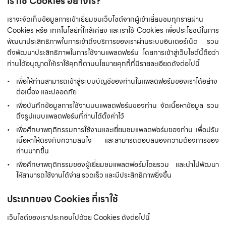
เราใช้ Cookies อย่างไร?
เราจะจัดเก็บข้อมูลการเข้าเยี่ยมชมเว็บไซต์จากผู้เข้าเยี่ยมชมทุกรายผ่าน
Cookies หรือ เทคโนโลยีที่ใกล้เคียง และเราใช้ Cookies เพื่อประโยชน์ในการ
พัฒนาประสิทธิภาพในการเข้าถึงบริการของเราผ่านระบบอินเตอร์เน็ต รวม
ถึงพัฒนาประสิทธิภาพในการใช้งานแพลตฟอร์ม โดยการเข้าสู่เว็บไซต์นี้ถือว่า
ท่านได้อนุญาตให้เราใช้คุกกี้ตามนโยบายคุกกี้ที่มีรายละเอียดดังต่อไปนี้
เพื่อให้ท่านสามารถเข้าสู่ระบบบัญชีของท่านในแพลตฟอร์มของเราได้อย่าง
ต่อเนื่อง และปลอดภัย
เพื่อบันทึกข้อมูลการใช้งานบนแพลตฟอร์มของท่าน จัดเนื้อหาข้อมูล รวม
ถึงรูปแบบแพลตฟอร์มที่ท่านได้ตั้งค่าไว้
เพื่อศึกษาพฤติกรรมการใช้งานและเยี่ยมชมแพลตฟอร์มของท่าน เพื่อปรับ
เนื้อหาให้ตรงกับความสนใจ และสามารถตอบสนองความต้องการของ
ท่านมากขึ้น
เพื่อศึกษาพฤติกรรมของผู้เยี่ยมชมแพลตฟอร์มโดยรวม และนำไปพัฒนา
ให้สามารถใช้งานได้ง่าย รวดเร็ว และมีประสิทธิภาพยิ่งขึ้น
ประเภทของ Cookies ที่เราใช้
เว็บไซต์ของเราประกอบไปด้วย Cookies ดังต่อไปนี้