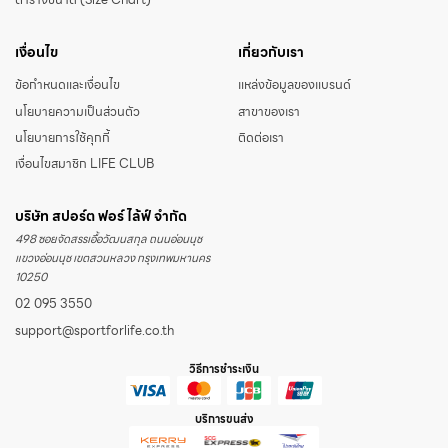
ตารางขนาด (Size Chart)
เงื่อนไข
เกี่ยวกับเรา
ข้อกำหนดและเงื่อนไข
แหล่งข้อมูลของแบรนด์
นโยบายความเป็นส่วนตัว
สาขาของเรา
นโยบายการใช้คุกกี้
ติดต่อเรา
เงื่อนไขสมาชิก LIFE CLUB
บริษัท สปอร์ต ฟอร์ ไล้ฟ์ จำกัด
498 ซอยจัดสรรเอื้อวัฒนสกุล ถนนอ่อนนุช
แขวงอ่อนนุช เขตสวนหลวง กรุงเทพมหานคร
10250
02 095 3550
support@sportforlife.co.th
วิธีการชำระเงิน
บริการขนส่ง