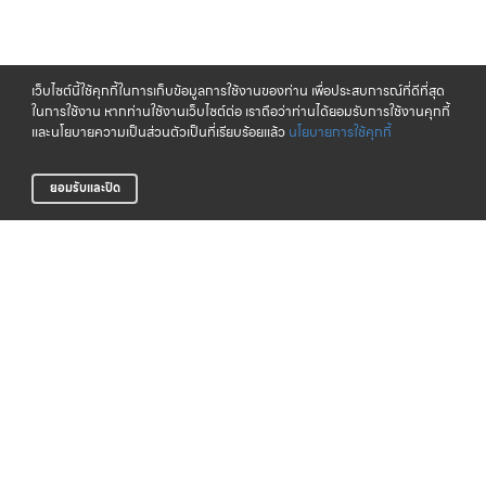
เว็บไซต์นี้ใช้คุกกี้ในการเก็บข้อมูลการใช้งานของท่าน เพื่อประสบการณ์ที่ดีที่สุด
ในการใช้งาน หากท่านใช้งานเว็บไซต์ต่อ เราถือว่าท่านได้ยอมรับการใช้งานคุกกี้
และนโยบายความเป็นส่วนตัวเป็นที่เรียบร้อยแล้ว
นโยบายการใช้คุกกี้
ยอมรับและปิด
จัดส่งทั่วไทย
CLICK & COLLECT
บริการจัดส่งสินค้าทั่วประเทศ
รับสินค้าที่สาขาของเรา (เร็วๆ นี้)
LIFE CLUB
สินค้าแท้ 100%
สมาชิกสะสมพ้อยท์ได้ง่าย
รับประกันสินค้า