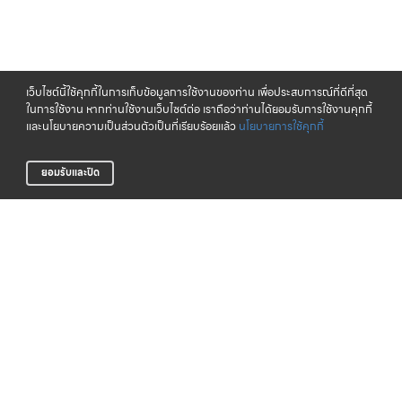
เว็บไซต์นี้ใช้คุกกี้ในการเก็บข้อมูลการใช้งานของท่าน เพื่อประสบการณ์ที่ดีที่สุด
ในการใช้งาน หากท่านใช้งานเว็บไซต์ต่อ เราถือว่าท่านได้ยอมรับการใช้งานคุกกี้
และนโยบายความเป็นส่วนตัวเป็นที่เรียบร้อยแล้ว
นโยบายการใช้คุกกี้
ยอมรับและปิด
จัดส่งทั่วไทย
CLICK & COLLECT
บริการจัดส่งสินค้าทั่วประเทศ
รับสินค้าที่สาขาของเรา (เร็วๆ นี้)
LIFE CLUB
สินค้าแท้ 100%
สมาชิกสะสมพ้อยท์ได้ง่าย
รับประกันสินค้า