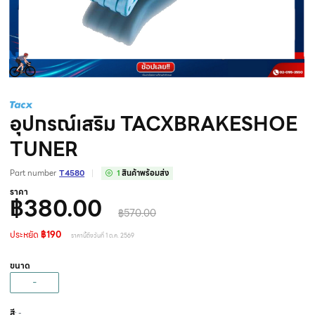
อุปกรณ์เสริม TACXBRAKESHOE
TUNER
Part number
T4580
1
สินค้าพร้อมส่ง
ราคา
฿380.00
฿570.00
ประหยัด
฿190
ราคานี้ถึงวันที่ 1 ต.ค. 2569
ขนาด
-
สี
: -