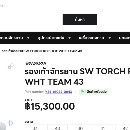
งกาย
ค้นหา
ะกอบจักรยาน
อุปกรณ์ตกแต่ง
เครื่องแต่งกาย
บทคว
รองเท้าจักรยาน SW TORCH RD SHOE WHT TEAM 43
รองเท้าจักรยาน SW TORCH
WHT TEAM 43
Part number
Y26-61022-0643
1
สินค้าพร้อมส่ง
ราคา
฿15,300.00
ขนาด
37
40
40
41
42