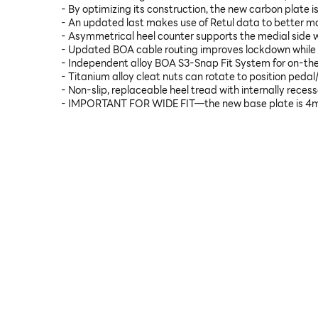
- By optimizing its construction, the new carbon plate i
- An updated last makes use of Retul data to better matc
- Asymmetrical heel counter supports the medial side whi
- Updated BOA cable routing improves lockdown while r
- Independent alloy BOA S3-Snap Fit System for on-th
- Titanium alloy cleat nuts can rotate to position pedal
- Non-slip, replaceable heel tread with internally recess
- IMPORTANT FOR WIDE FIT—the new base plate is 4mm