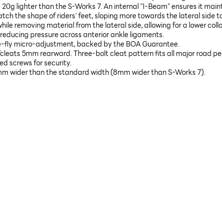
s 20g lighter than the S-Works 7. An internal "I-Beam" ensures it mai
h the shape of riders' feet, sloping more towards the lateral side to 
le removing material from the lateral side, allowing for a lower colla
educing pressure across anterior ankle ligaments.
e-fly micro-adjustment, backed by the BOA Guarantee.
/cleats 5mm rearward. Three-bolt cleat pattern fits all major road pe
ed screws for security.
 wider than the standard width (8mm wider than S-Works 7).