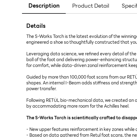
Description
Product Detail
Speci
Details
The S-Works Torch is the latest evolution of the winni
engineered a shoe so thoughtfully constructed that you'l
Leveraging data science, we refined every detail of the
ball of the foot and delivering power-enhancing struct
for comfort, while data-driven zonal reinforcement keep
Guided by more than 100,000 foot scans from our RETÜ
shapes. An internal I-Beam adds stiffness and strength
power transfer.
Following RETÜL bio-mechanical data, we created an as
by accommodating more room for the Achilles heel.
The S-Works Torch is scientifically crafted to disapp
- New upper features reinforcement in key zones while al
- Based on data gathered from Retul foot scans, the ne