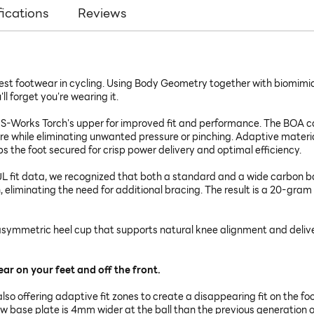
fications
Reviews
ngest footwear in cycling. Using Body Geometry together with biomim
l forget you're wearing it.
 S-Works Torch's upper for improved fit and performance. The BOA cab
ure while eliminating unwanted pressure or pinching. Adaptive mater
s the foot secured for crisp power delivery and optimal efficiency.
L fit data, we recognized that both a standard and a wide carbon b
, eliminating the need for additional bracing. The result is a 20-gr
ymmetric heel cup that supports natural knee alignment and delivers
ear on your feet and off the front.
so offering adaptive fit zones to create a disappearing fit on the foo
w base plate is 4mm wider at the ball than the previous generation 