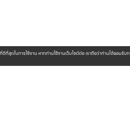
ที่ดีที่สุดในการใช้งาน หากท่านใช้งานเว็บไซต์ต่อ เราถือว่าท่านได้ยอมรั
CLICK & COLLECT
สินค้าแท้ 100%
รับสินค้าที่สาขาของเรา (เร็วๆ นี้)
รับประกันสินค้า