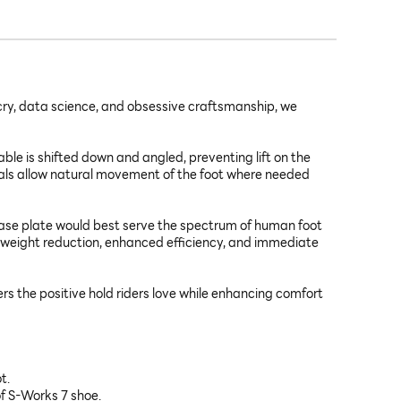
icry, data science, and obsessive craftsmanship, we
le is shifted down and angled, preventing lift on the
ials allow natural movement of the foot where needed
ase plate would best serve the spectrum of human foot
am weight reduction, enhanced efficiency, and immediate
 the positive hold riders love while enhancing comfort
t.
of S-Works 7 shoe.