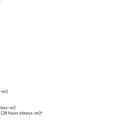
:
-on)
lways-on)
s (28 hours always-on)*