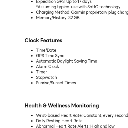
Expedition GPS: Up to 17 days
*Assuming typical use with SatIQ technology.
Charging Method: Garmin proprietary plug char
Memory/History: 32 GB
Clock Features
Time/Date
GPS Time Sync
Automatic Daylight Saving Time
Alarm Clock
Timer
Stopwatch
Sunrise/Sunset Times
Health & Wellness Monitoring
Wrist-based Heart Rate: Constant, every secon
Daily Resting Heart Rate
Abnormal Heart Rate Alerts: High and low