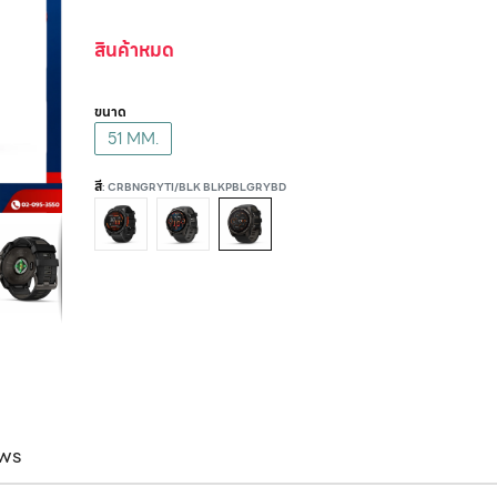
สินค้าหมด
ขนาด
51 MM.
สี
: CRBNGRYTI/BLK BLKPBLGRYBD
ws