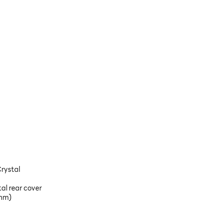
Crystal
al rear cover
 mm)