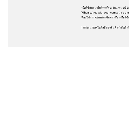
1
เมื่อใช้กับสมาร์ทโฟนที่รองรับและแอป 
2
When paired with your
compatible sm
3
ต้องใช้การสมัครสมาชิกดาวเทียมเพื่อใช
การพัฒนาเทคโนโลยีของสินค้ากำลังดำเนิน