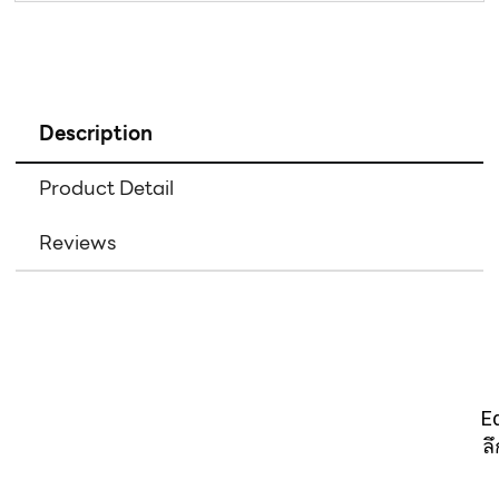
Description
Product Detail
Reviews
E
ล