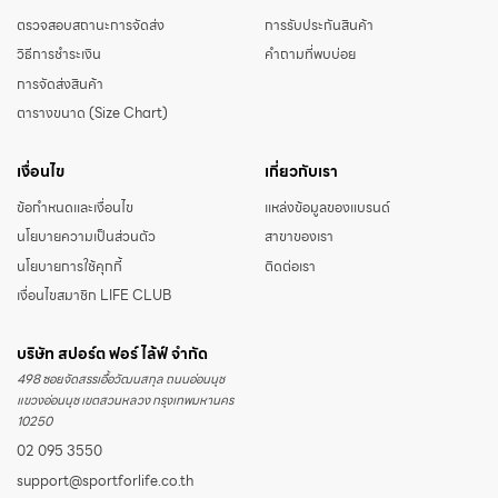
ตรวจสอบสถานะการจัดส่ง
การรับประกันสินค้า
วิธีการชำระเงิน
คำถามที่พบบ่อย
การจัดส่งสินค้า
ตารางขนาด (Size Chart)
เงื่อนไข
เกี่ยวกับเรา
ข้อกำหนดและเงื่อนไข
แหล่งข้อมูลของแบรนด์
นโยบายความเป็นส่วนตัว
สาขาของเรา
นโยบายการใช้คุกกี้
ติดต่อเรา
เงื่อนไขสมาชิก LIFE CLUB
บริษัท สปอร์ต ฟอร์ ไล้ฟ์ จำกัด
498 ซอยจัดสรรเอื้อวัฒนสกุล ถนนอ่อนนุช
แขวงอ่อนนุช เขตสวนหลวง กรุงเทพมหานคร
10250
02 095 3550
support@sportforlife.co.th