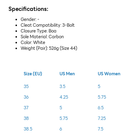
Specifications:
Gender: -
Cleat Compatibility: 3-Bolt
Closure Type: Boa
Sole Material: Carbon
Color: White
Weight (Pair): 526g (Size 44)
Size (EU)
US Men
US Women
35
3.5
5
36
4.25
5.75
37
5
6.5
38
5.75
7.25
38.5
6
7.5