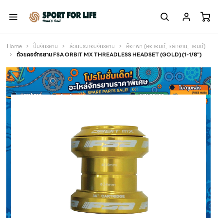
Home
ปั่นจักรยาน
ส่วนประกอบจักรยาน
ค๊อกพิท (คอแฮนด์, หลักอาน, แฮนด์)
ถ้วยคอจักรยาน FSA ORBIT MX THREADLESS HEADSET (GOLD) (1-1/8")