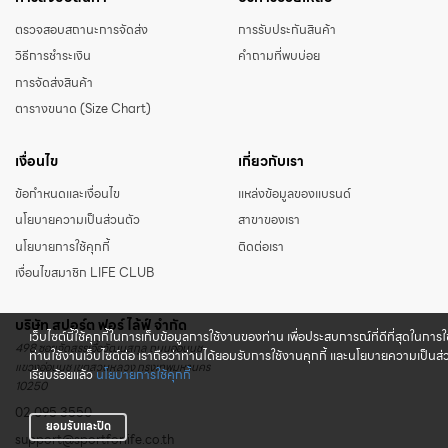
ตรวจสอบสถานะการจัดส่ง
การรับประกันสินค้า
วิธีการชำระเงิน
คำถามที่พบบ่อย
การจัดส่งสินค้า
ตารางขนาด (Size Chart)
เงื่อนไข
เกี่ยวกับเรา
ข้อกำหนดและเงื่อนไข
แหล่งข้อมูลของแบรนด์
นโยบายความเป็นส่วนตัว
สาขาของเรา
นโยบายการใช้คุกกี้
ติดต่อเรา
เงื่อนไขสมาชิก LIFE CLUB
บริษัท สปอร์ต ฟอร์ ไล้ฟ์ จำกัด
เว็บไซต์นี้ใช้คุกกี้ในการเก็บข้อมูลการใช้งานของท่าน เพื่อประสบการณ์ที่ดีที่สุดในการ
498 ซอยจัดสรรเอื้อวัฒนสกุล ถนนอ่อนนุช
ท่านใช้งานเว็บไซต์ต่อ เราถือว่าท่านได้ยอมรับการใช้งานคุกกี้ และนโยบายความเป็นส่ว
แขวงอ่อนนุช เขตสวนหลวง กรุงเทพมหานคร
เรียบร้อยแล้ว
นโยบายการใช้คุกกี้
10250
02 095 3550
ยอมรับและปิด
support@sportforlife.co.th