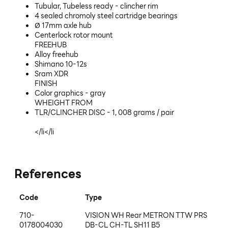
Tubular, Tubeless ready - clincher rim
4 sealed chromoly steel cartridge bearings
Ø 17mm axle hub
Centerlock rotor mount
FREEHUB
Alloy freehub
Shimano 10-12s
Sram XDR
FINISH
Color graphics - gray
WHEIGHT FROM
TLR/CLINCHER DISC - 1, 008 grams / pair
</li</li
References
Code
Type
710-
VISION WH Rear METRON TTW PRS
0178004030
DB-CL CH-TL SH11 B5