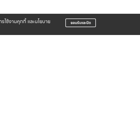
บการใช้งานคุกกี้ และนโยบาย
ยอมรับและปิด
LIFE CLUB
สมาชิกสะสมพ้อยท์ได้ง่าย
บริษัท สปอร์ต ฟอร์ ไล้ฟ์ จำกัด
498 ซอยจัดสรรเอื้อวัฒนสกุล ถนนอ่อนนุช
แขวงอ่อนนุช เขตสวนหลวง กรุงเทพมหานคร
10250
02 095 3550