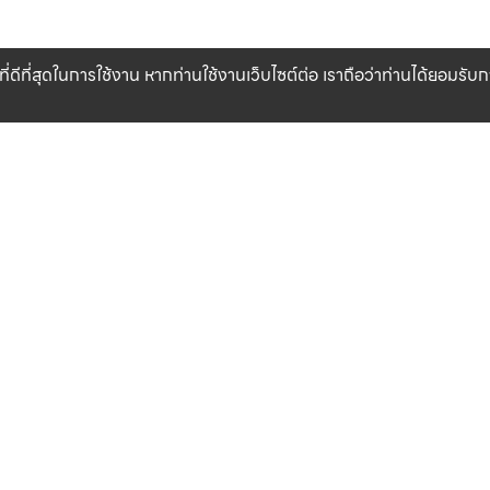
ที่ดีที่สุดในการใช้งาน หากท่านใช้งานเว็บไซต์ต่อ เราถือว่าท่านได้ยอมรั
CLICK & COLLECT
สินค้าแท้ 100%
รับสินค้าที่สาขาของเรา (เร็วๆ นี้)
รับประกันสินค้า
เงื่อนไข
เกี่ยวกับเรา
ข้อกำหนดและเงื่อนไข
แหล่งข้อมูลของแบรนด์
นโยบายความเป็นส่วนตัว
สาขาของเรา
นโยบายการใช้คุกกี้
ติดต่อเรา