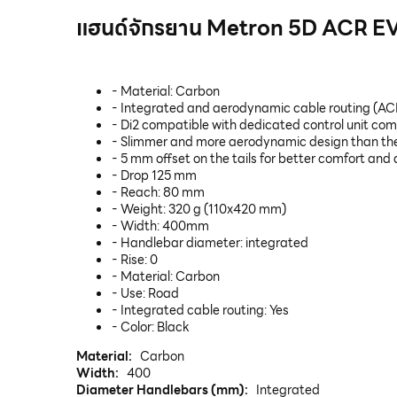
แฮนด์จักรยาน Metron 5D ACR 
- Material: Carbon
- Integrated and aerodynamic cable routing (AC
- Di2 compatible with dedicated control unit c
- Slimmer and more aerodynamic design than the
- 5 mm offset on the tails for better comfort and d
- Drop 125 mm
- Reach: 80 mm
- Weight: 320 g (110x420 mm)
- Width: 400mm
- Handlebar diameter: integrated
- Rise: 0
- Material: Carbon
- Use: Road
- Integrated cable routing: Yes
- Color: Black
Material:
Carbon
Width:
400
Diameter Handlebars (mm):
Integrated