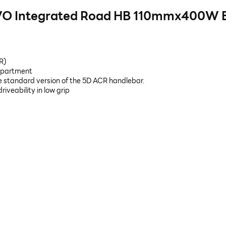
EVO Integrated Road HB 110mmx400W 
R)
ompartment
 standard version of the 5D ACR handlebar.
riveability in low grip