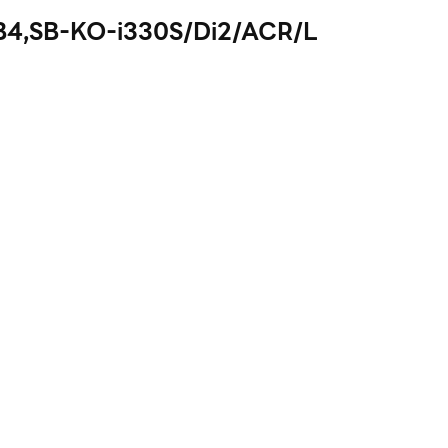
B4,SB-KO-i330S/Di2/ACR/L