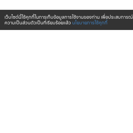
เว็บไซต์นี้ใช้คุกกี้ในการเก็บข้อมูลการใช้งานของท่าน เพื่อประสบการณ์
ความเป็นส่วนตัวเป็นที่เรียบร้อยแล้ว
นโยบายการใช้คุกกี้
จัดส่งทั่วไทย
บริการจัดส่งสินค้าทั่วประเทศ
การสั่งซื้อสินค้า
บริการช่วยเหลือ
ตรวจสอบสถานะการจัดส่ง
การรับประกันสินค้า
วิธีการชำระเงิน
คำถามที่พบบ่อย
การจัดส่งสินค้า
ตารางขนาด (Size Chart)