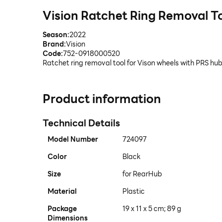
Vision Ratchet Ring Removal T
Season:
2022
Brand:
Vision
Code:
752-0918000520
Ratchet ring removal tool for Vison wheels with PRS hub
Product information
Technical Details
Model Number
‎724097
Color
‎Black
Size
‎for RearHub
Material
‎Plastic
Package
‎19 x 11 x 5 cm; 89 g
Dimensions