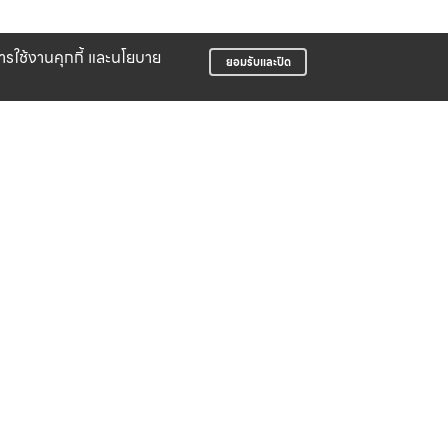
บการใช้งานคุกกี้ และนโยบาย
ยอมรับและปิด
LIFE CLUB
สมาชิกสะสมพ้อยท์ได้ง่าย
บริษัท สปอร์ต ฟอร์ ไล้ฟ์ จำกัด
498 ซอยจัดสรรเอื้อวัฒนสกุล ถนนอ่อนนุช
แขวงอ่อนนุช เขตสวนหลวง กรุงเทพมหานคร
10250
02 095 3550
support@sportforlife.co.th