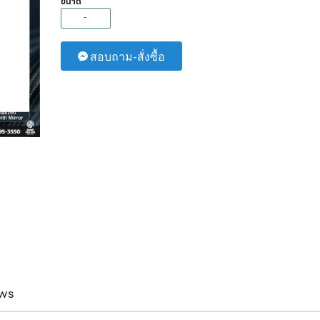
ขนาด
-
สอบถาม-สั่งซื้อ
ws