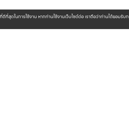
ที่ดีที่สุดในการใช้งาน หากท่านใช้งานเว็บไซต์ต่อ เราถือว่าท่านได้ยอมรั
CLICK & COLLECT
สินค้าแท้ 100%
รับสินค้าที่สาขาของเรา (เร็วๆ นี้)
รับประกันสินค้า
เงื่อนไข
เกี่ยวกับเรา
ข้อกำหนดและเงื่อนไข
แหล่งข้อมูลของแบรนด์
นโยบายความเป็นส่วนตัว
สาขาของเรา
นโยบายการใช้คุกกี้
ติดต่อเรา
เงื่อนไขสมาชิก LIFE CLUB