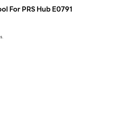
ool For PRS Hub E0791
s.