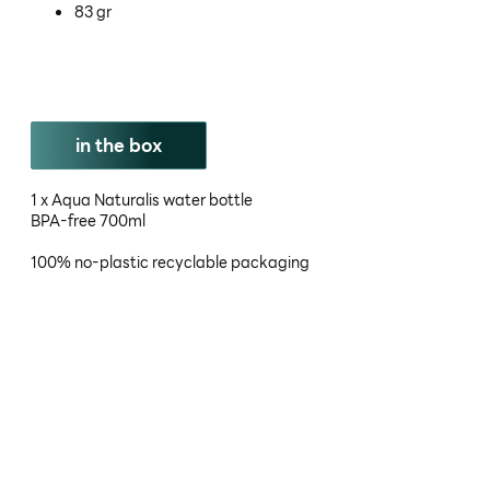
83 gr
in the box
1 x Aqua Naturalis water bottle
BPA-free 700ml
100% no-plastic recyclable packaging