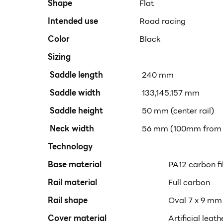
Shape
Flat
Intended use
Road racing
Color
Black
Sizing
Saddle length
240 mm
Saddle width
133,145,157 mm
Saddle height
50 mm (center rail)
Neck width
56 mm (100mm from 
Technology
Base material
PA12 carbon fi
Rail material
Full carbon
Rail shape
Oval 7 x 9 mm
Cover material
Artificial leath