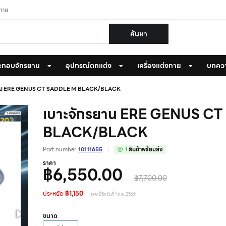
งกาย
ค้นหา
ะกอบจักรยาน
อุปกรณ์ตกแต่ง
เครื่องแต่งกาย
บทคว
ยาน ERE GENUS CT SADDLE M BLACK/BLACK
เบาะจักรยาน ERE GENUS C
BLACK/BLACK
Part number
10111655
1
สินค้าพร้อมส่ง
ราคา
฿6,550.00
฿7,700.00
ประหยัด
฿1,150
ราคานี้ถึงวันที่ 1 ต.ค. 2569
ขนาด