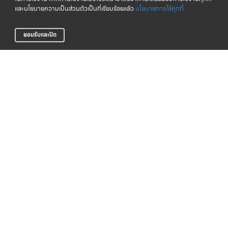
และนโยบายความเป็นส่วนตัวเป็นที่เรียบร้อยแล้ว
นโยบายการใช้คุกกี้
ยอมรับและปิด
จัดส่งทั่วไทย
CLICK & COLLECT
บริการจัดส่งสินค้าทั่วประเทศ
รับสินค้าที่สาขาของเรา (เร็วๆ นี้)
LIFE CLUB
สินค้าแท้ 100%
สมาชิกสะสมพ้อยท์ได้ง่าย
รับประกันสินค้า
การสั่งซื้อสินค้า
บริการช่วยเหลือ
ตรวจสอบสถานะการจัดส่ง
การรับประกันสินค้า
วิธีการชำระเงิน
คำถามที่พบบ่อย
การจัดส่งสินค้า