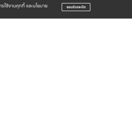
บการใช้งานคุกกี้ และนโยบาย
ยอมรับและปิด
LIFE CLUB
สมาชิกสะสมพ้อยท์ได้ง่าย
บริษัท สปอร์ต ฟอร์ ไล้ฟ์ จำกัด
498 ซอยจัดสรรเอื้อวัฒนสกุล ถนนอ่อนนุช
แขวงอ่อนนุช เขตสวนหลวง กรุงเทพมหานคร
10250
02 095 3550
support@sportforlife.co.th