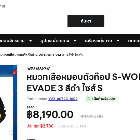
งกาย
ค้นหา
ะกอบจักรยาน
อุปกรณ์ตกแต่ง
เครื่องแต่งกาย
บทคว
หมวกเสือหมอบตัวท๊อป S-WORKS EVADE 3 สีดำ ไซส์ S
หมวกเสือหมอบตัวท๊อป S-W
EVADE 3 สีดำ ไซส์ S
Part number
Y22-60723-1002
1
สินค้าพร้อมส่ง
ราคา
฿8,190.00
฿10,920.00
ประหยัด
฿2,730
ราคานี้ถึงวันที่ 1 ต.ค. 2569
ขนาด