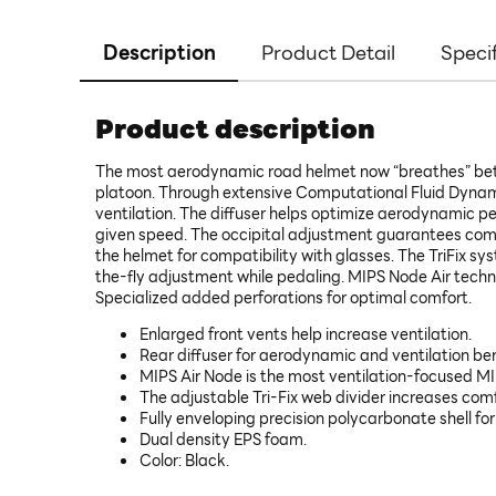
Description
Product Detail
Speci
Product description
The most aerodynamic road helmet now “breathes” better
platoon. Through extensive Computational Fluid Dynamic
ventilation. The diffuser helps optimize aerodynamic p
given speed. The occipital adjustment guarantees comfor
the helmet for compatibility with glasses. The TriFix sy
the-fly adjustment while pedaling. MIPS Node Air techno
Specialized added perforations for optimal comfort.
Enlarged front vents help increase ventilation.
Rear diffuser for aerodynamic and ventilation ben
MIPS Air Node is the most ventilation-focused MI
The adjustable Tri-Fix web divider increases comf
Fully enveloping precision polycarbonate shell for
Dual density EPS foam.
Color: Black.