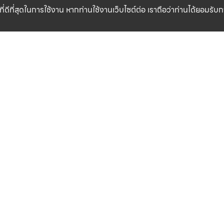
ที่ดีที่สุดในการใช้งาน หากท่านใช้งานเว็บไซต์ต่อ เราถือว่าท่านได้ยอมรั
CLICK & COLLECT
สินค้าแท้ 100%
รับสินค้าที่สาขาของเรา (เร็วๆ นี้)
รับประกันสินค้า
เงื่อนไข
เกี่ยวกับเรา
ข้อกำหนดและเงื่อนไข
แหล่งข้อมูลของแบรนด์
นโยบายความเป็นส่วนตัว
สาขาของเรา
นโยบายการใช้คุกกี้
ติดต่อเรา
เงื่อนไขสมาชิก LIFE CLUB