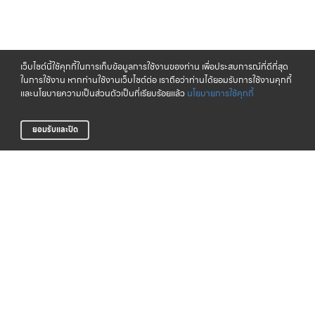
เว็บไซต์นี้ใช้คุกกี้ในการเก็บข้อมูลการใช้งานของท่าน เพื่อประสบการณ์ที่ดีที่สุด
ในการใช้งาน หากท่านใช้งานเว็บไซต์ต่อ เราถือว่าท่านได้ยอมรับการใช้งานคุกกี้
และนโยบายความเป็นส่วนตัวเป็นที่เรียบร้อยแล้ว
นโยบายการใช้คุกกี้
ยอมรับและปิด
จัดส่งทั่วไทย
CLICK & COLLECT
บริการจัดส่งสินค้าทั่วประเทศ
รับสินค้าที่สาขาของเรา (เร็วๆ นี้)
LIFE CLUB
สินค้าแท้ 100%
สมาชิกสะสมพ้อยท์ได้ง่าย
รับประกันสินค้า