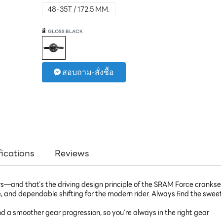
48-35T / 172.5 MM.
สี
: GLOSS BLACK
สอบถาม-สั่งซื้อ
fications
Reviews
and that’s the driving design principle of the SRAM Force crankset. 
 and dependable shifting for the modern rider. Always find the sweet
 a smoother gear progression, so you’re always in the right gear