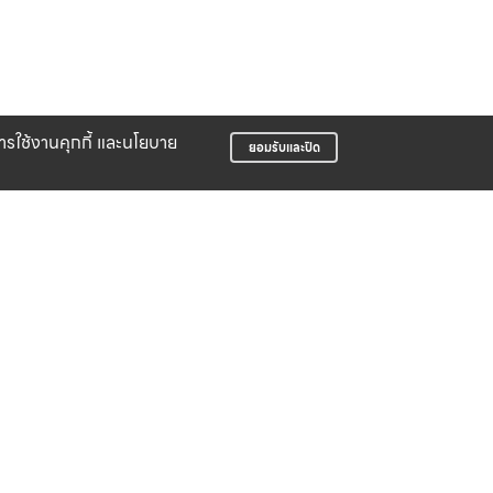
บการใช้งานคุกกี้ และนโยบาย
ยอมรับและปิด
LIFE CLUB
สมาชิกสะสมพ้อยท์ได้ง่าย
บริษัท สปอร์ต ฟอร์ ไล้ฟ์ จำกัด
498 ซอยจัดสรรเอื้อวัฒนสกุล ถนนอ่อนนุช
แขวงอ่อนนุช เขตสวนหลวง กรุงเทพมหานคร