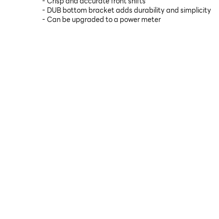
- Crisp and accurate front shifts
- DUB bottom bracket adds durability and simplicity
- Can be upgraded to a power meter