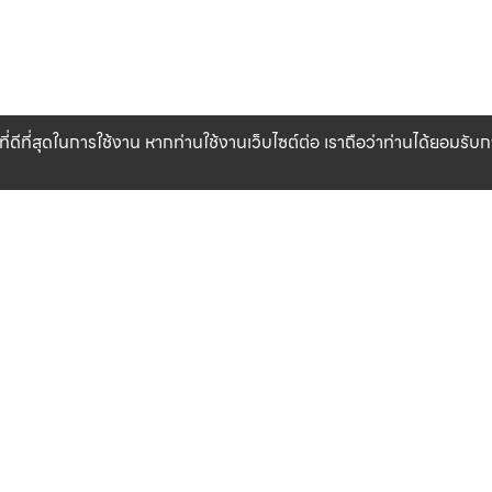
ที่ดีที่สุดในการใช้งาน หากท่านใช้งานเว็บไซต์ต่อ เราถือว่าท่านได้ยอมรั
CLICK & COLLECT
สินค้าแท้ 100%
รับสินค้าที่สาขาของเรา (เร็วๆ นี้)
รับประกันสินค้า
เงื่อนไข
เกี่ยวกับเรา
ข้อกำหนดและเงื่อนไข
แหล่งข้อมูลของแบรนด์