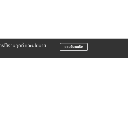
บการใช้งานคุกกี้ และนโยบาย
ยอมรับและปิด
LIFE CLUB
สมาชิกสะสมพ้อยท์ได้ง่าย
บริษัท สปอร์ต ฟอร์ ไล้ฟ์ จำกัด