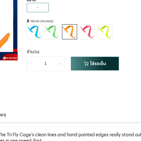
-
สี
: NEON ORANGE
จำนวน:
-
+
ใส่รถเข็น
ws
he Tri Fly Cage’s clean lines and hand painted edges really stand out
es in one speed, fast.