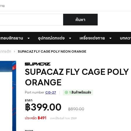
งกาย
ค้นหา
ะกอบจักรยาน
อุปกรณ์ตกแต่ง
เครื่องแต่งกาย
บทคว
ขากระติก
SUPACAZ FLY CAGE POLY NEON ORANGE
SUPACAZ FLY CAGE POLY
ORANGE
Part number
CG-27
1
สินค้าพร้อมส่ง
ราคา
฿399.00
฿890.00
ประหยัด
฿491
ราคานี้ถึงวันที่ 1 ต.ค. 2569
ขนาด