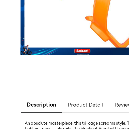
Description
Product Detail
Revie
An absolute masterpiece, this tri-cage screams style. T
tight yet accessible rails. The blackout Aero bottle com