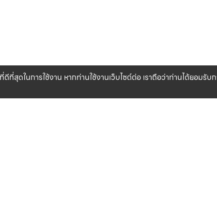
ที่ดีที่สุดในการใช้งาน หากท่านใช้งานเว็บไซต์ต่อ เราถือว่าท่านได้ยอมรั
CLICK & COLLECT
สินค้าแท้ 100%
รับสินค้าที่สาขาของเรา (เร็วๆ นี้)
รับประกันสินค้า
เงื่อนไข
เกี่ยวกับเรา