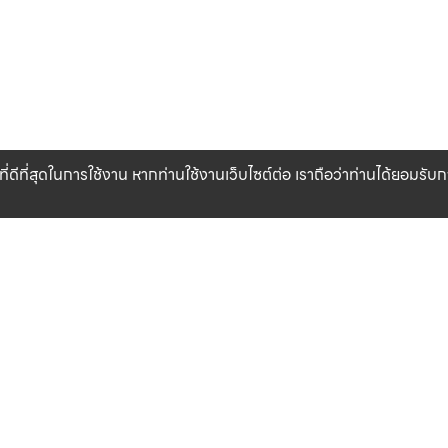
ที่ดีที่สุดในการใช้งาน หากท่านใช้งานเว็บไซต์ต่อ เราถือว่าท่านได้ยอมรั
CLICK & COLLECT
สินค้าแท้ 100%
รับสินค้าที่สาขาของเรา (เร็วๆ นี้)
รับประกันสินค้า
เงื่อนไข
เกี่ยวกับเรา