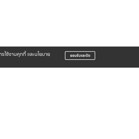
บการใช้งานคุกกี้ และนโยบาย
ยอมรับและปิด
LIFE CLUB
สมาชิกสะสมพ้อยท์ได้ง่าย
บริษัท สปอร์ต ฟอร์ ไล้ฟ์ จำกัด