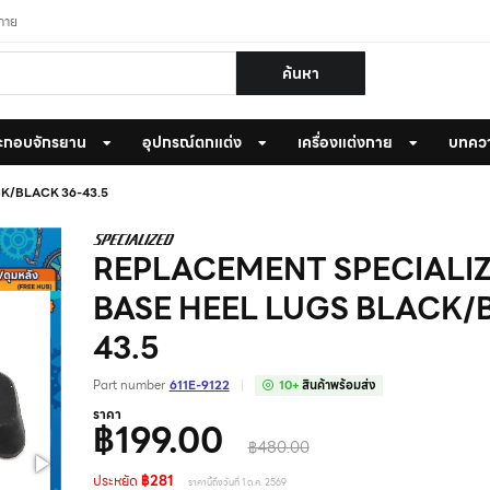
งกาย
ค้นหา
ะกอบจักรยาน
อุปกรณ์ตกแต่ง
เครื่องแต่งกาย
บทคว
K/BLACK 36-43.5
REPLACEMENT SPECIALIZ
BASE HEEL LUGS BLACK/
43.5
Part number
611E-9122
10+
สินค้าพร้อมส่ง
ราคา
฿199.00
฿480.00
ประหยัด
฿281
ราคานี้ถึงวันที่ 1 ต.ค. 2569