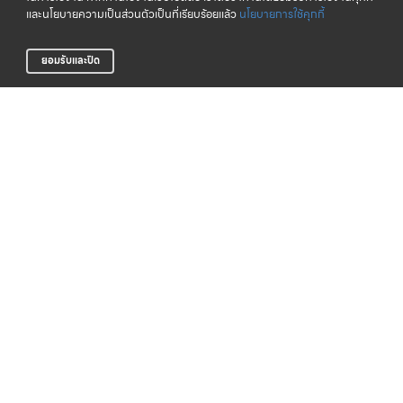
และนโยบายความเป็นส่วนตัวเป็นที่เรียบร้อยแล้ว
นโยบายการใช้คุกกี้
ยอมรับและปิด
จัดส่งทั่วไทย
CLICK & COLLECT
บริการจัดส่งสินค้าทั่วประเทศ
รับสินค้าที่สาขาของเรา (เร็วๆ นี้)
LIFE CLUB
สินค้าแท้ 100%
สมาชิกสะสมพ้อยท์ได้ง่าย
รับประกันสินค้า
การสั่งซื้อสินค้า
บริการช่วยเหลือ
ตรวจสอบสถานะการจัดส่ง
การรับประกันสินค้า
วิธีการชำระเงิน
คำถามที่พบบ่อย
การจัดส่งสินค้า