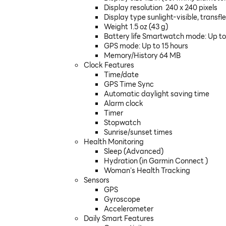
Display resolution 240 x 240 pixels
Display type sunlight-visible, transf
Weight 1.5 oz (43 g)
Battery life Smartwatch mode: Up to
GPS mode: Up to 15 hours
Memory/History 64 MB
Clock Features
Time/date
GPS Time Sync
Automatic daylight saving time
Alarm clock
Timer
Stopwatch
Sunrise/sunset times
Health Monitoring
Sleep (Advanced)
Hydration (in Garmin Connect )
Woman's Health Tracking
Sensors
GPS
Gyroscope
Accelerometer
Daily Smart Features