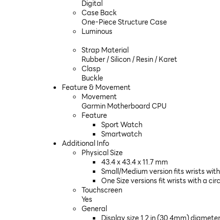
Digital
Case Back
One-Piece Structure Case
Luminous
Strap Material
Rubber / Silicon / Resin / Karet
Clasp
Buckle
Feature & Movement
Movement
Garmin Motherboard CPU
Feature
Sport Watch
Smartwatch
Additional Info
Physical Size
43.4 x 43.4 x 11.7 mm
Small/Medium version fits wrists wit
One Size versions fit wrists with a 
Touchscreen
Yes
General
Display size 1.2 in (30.4mm) diamete