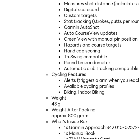
Measures shot distance (calculates 
Digital scorecard
Custom targets
Stat tracking (strokes, putts per rou
Garmin AutoShot
Auto CourseView updates
Green View with manual pin position
Hazards and course targets
Handicap scoring
TruSwing compatible
Round timer/odometer
Automatic club tracking compatible 
Cycling Features
Alerts (triggers alarm when you reach
Available cycling profiles
Biking, Indoor Biking
Weight
43 g
Weight After Packing
approx. 800 gram
What's Inside Box
1x Garmin Approach S42 010-02572-40
1x Manual Book