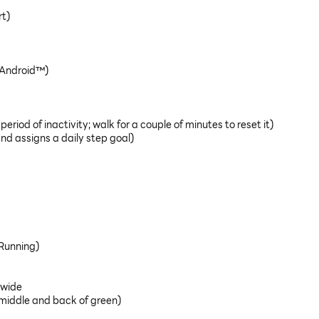
rt)
 Android™)
eriod of inactivity; walk for a couple of minutes to reset it)
and assigns a daily step goal)
 Running)
dwide
 middle and back of green)