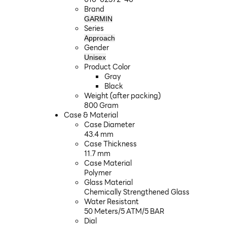
Brand
GARMIN
Series
Approach
Gender
Unisex
Product Color
Gray
Black
Weight (after packing)
800 Gram
Case & Material
Case Diameter
43.4 mm
Case Thickness
11.7 mm
Case Material
Polymer
Glass Material
Chemically Strengthened Glass
Water Resistant
50 Meters/5 ATM/5 BAR
Dial