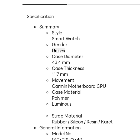
Specification
Summary
Style
Smart Watch
Gender
Unisex
Case Diameter
43.4 mm
Case Thickness
11.7 mm
Movement
Garmin Motherboard CPU
Case Material
Polymer
Luminous
Strap Material
Rubber / Silicon / Resin / Karet
General Information
Model No.
010-02572-40