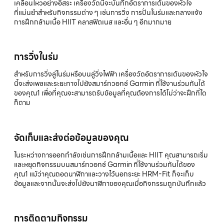
เคลื่อนไหวอย่างอิสระ เครื่องวัดนี้จะบันทึกอัตราการเต้นของหัวใจ
ที่แม่นยำสำหรับกิจกรรมต่าง ๆ เช่นการวิ่ง การปั่นในร่มและกลางแจ้ง
การฝึกกล้ามเนื้อ HIIT คลาสฟิตเนส และอื่น ๆ อีกมากมาย
การวิ่งในร่ม
สำหรับการวิ่งลู่ในร่มหรือบนลู่วิ่งไฟฟ้า เครื่องวัดอัตราการเต้นของหัวใจ
นี้จะส่งเพซและระยะทางไปยังสมาร์ทวอทช์ Garmin ที่ใช้งานร่วมกันได้
ของคุณ1 เพื่อที่คุณจะสามารถรับข้อมูลที่คุณต้องการได้ไม่ว่าจะฝึกที่ใด
ก็ตาม
จัดเก็บและส่งต่อข้อมูลของคุณ
ในระหว่างการออกกำลังเช่นการฝึกกล้ามเนื้อและ HIIT คุณสามารถเริ่ม
และหยุดกิจกรรมบนสมาร์ทวอทช์ Garmin ที่ใช้งานร่วมกันได้ของ
คุณ1 แม้ว่าคุณถอดนาฬิกาและวางไว้นอกระยะ HRM-Fit ก็จะเก็บ
ข้อมูลและจากนั้นจะส่งไปยังนาฬิกาของคุณเมื่อกิจกรรมถูกบันทึกแล้ว
การติดตามกิจกรรม