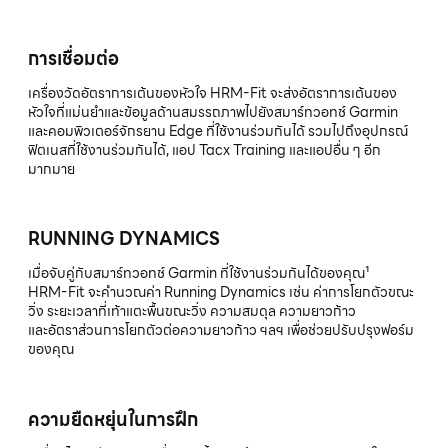
การเชื่อมต่อ
เครื่องวัดอัตราการเต้นของหัวใจ HRM-Fit จะส่งอัตราการเต้นของ
หัวใจที่แม่นยำและข้อมูลด้านสมรรถภาพไปยังสมาร์ทวอทช์ Garmin
และคอมพิวเตอร์จักรยาน Edge ที่ใช้งานร่วมกันได้ รวมไปถึงอุปกรณ์
ฟิตเนสที่ใช้งานร่วมกันได้, แอป Tacx Training และแอปอื่น ๆ อีก
มากมาย
RUNNING DYNAMICS
เมื่อจับคู่กับสมาร์ทวอทช์ Garmin ที่ใช้งานร่วมกันได้ของคุณ¹
HRM-Fit จะคำนวณค่า Running Dynamics เช่น ค่าการโยกตัวขณะ
วิ่ง ระยะเวลาที่เท้าแตะพื้นขณะวิ่ง ความสมดุล ความยาวก้าว
และอัตราส่วนการโยกตัวต่อความยาวก้าว ฯลฯ เพื่อช่วยปรับปรุงฟอร์ม
ของคุณ
ความยืดหยุ่นในการฝึก