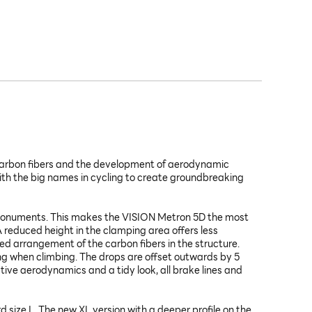
f carbon fibers and the development of aerodynamic
th the big names in cycling to create groundbreaking
e Monuments. This makes the VISION Metron 5D the most
A reduced height in the clamping area offers less
d arrangement of the carbon fibers in the structure.
ng when climbing. The drops are offset outwards by 5
ive aerodynamics and a tidy look, all brake lines and
 size L. The new XL version with a deeper profile on the