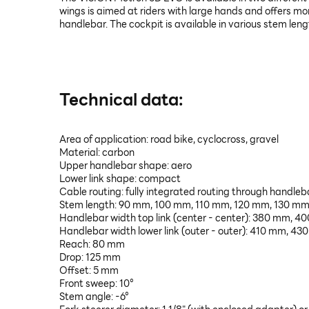
wings is aimed at riders with large hands and offers m
handlebar. The cockpit is available in various stem len
Technical data:
Area of application: road bike, cyclocross, gravel
Material: carbon
Upper handlebar shape: aero
Lower link shape: compact
Cable routing: fully integrated routing through handle
Stem length: 90 mm, 100 mm, 110 mm, 120 mm, 130 m
Handlebar width top link (center - center): 380 mm,
Handlebar width lower link (outer - outer): 410 mm, 
Reach: 80 mm
Drop: 125 mm
Offset: 5 mm
Front sweep: 10°
Stem angle: -6°