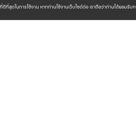
ที่ดีที่สุดในการใช้งาน หากท่านใช้งานเว็บไซต์ต่อ เราถือว่าท่านได้ยอมรั
CLICK & COLLECT
สินค้าแท้ 100%
รับสินค้าที่สาขาของเรา (เร็วๆ นี้)
รับประกันสินค้า
เงื่อนไข
เกี่ยวกับเรา
ข้อกำหนดและเงื่อนไข
แหล่งข้อมูลของแบรนด์
นโยบายความเป็นส่วนตัว
สาขาของเรา
นโยบายการใช้คุกกี้
ติดต่อเรา
เงื่อนไขสมาชิก LIFE CLUB