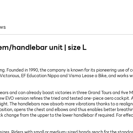
ws
/handlebar unit | size L
cling. Founded in 1990, the company is known for its pioneering use o
ictorious, EF Education Nippo and Visma Lease a Bike, and works wi
ears and can already boast victories in three Grand Tours and fiv
new EVO version refines the tried and tested one-piece aero cockpit. 
ight. The handlebars now absorb more vibrations thanks to a realigne
osition, opens the chest and elbows and thus enables better breathi
change from the upper to the lower handlebar if required. For effect
sizes. Riders with small or medium-sized hands reach for the standard