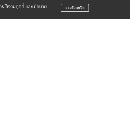
บการใช้งานคุกกี้ และนโยบาย
ยอมรับและปิด
LIFE CLUB
สมาชิกสะสมพ้อยท์ได้ง่าย
บริษัท สปอร์ต ฟอร์ ไล้ฟ์ จำกัด
498 ซอยจัดสรรเอื้อวัฒนสกุล ถนนอ่อนนุช
แขวงอ่อนนุช เขตสวนหลวง กรุงเทพมหานคร
10250
02 095 3550
support@sportforlife.co.th