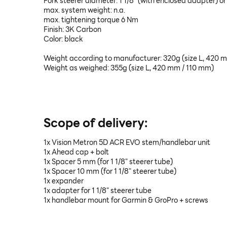
Fork steerer diameter: 1 1/8" (with enclosed adapter) or 
max. system weight: n.a.
max. tightening torque 6 Nm
Finish: 3K Carbon
Color: black
Weight according to manufacturer: 320g (size L, 420 
Weight as weighed:
355g (size L, 420 mm / 110 mm)
Scope of delivery:
1x Vision Metron 5D ACR EVO stem/handlebar unit
1x Ahead cap + bolt
1x Spacer 5 mm (for 1 1/8" steerer tube)
1x Spacer 10 mm
(for 1 1/8" steerer tube)
1x expander
1x adapter for 1 1/8" steerer tube
1x handlebar mount for Garmin & GroPro + screws