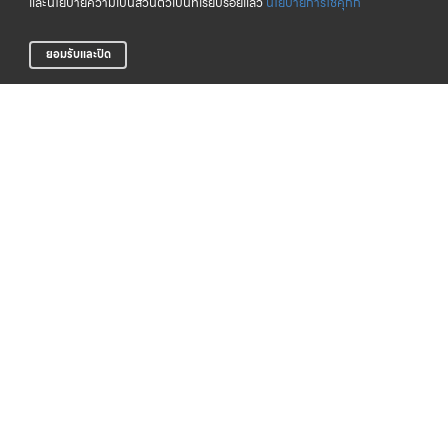
และนโยบายความเป็นส่วนตัวเป็นที่เรียบร้อยแล้ว
นโยบายการใช้คุกกี้
ยอมรับและปิด
จัดส่งทั่วไทย
CLICK & COLLECT
บริการจัดส่งสินค้าทั่วประเทศ
รับสินค้าที่สาขาของเรา (เร็วๆ นี้)
LIFE CLUB
สินค้าแท้ 100%
สมาชิกสะสมพ้อยท์ได้ง่าย
รับประกันสินค้า
การสั่งซื้อสินค้า
บริการช่วยเหลือ
ตรวจสอบสถานะการจัดส่ง
การรับประกันสินค้า
วิธีการชำระเงิน
คำถามที่พบบ่อย
การจัดส่งสินค้า