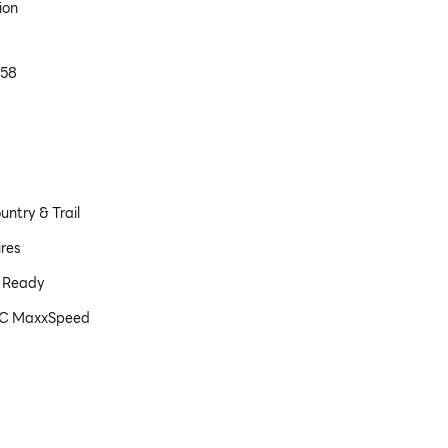
ion
158
untry & Trail
ires
s Ready
3C MaxxSpeed