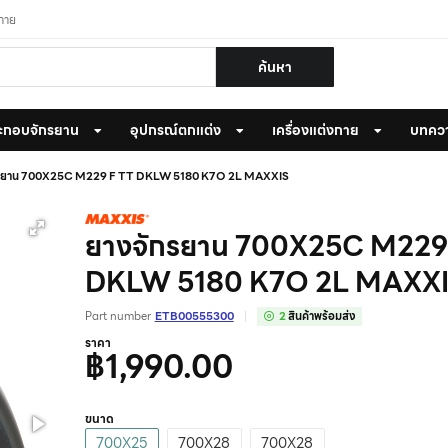
งกาย
ค้นหา
ะกอบจักรยาน
อุปกรณ์ตกแต่ง
เครื่องแต่งกาย
บทคว
รยาน 700X25C M229 F TT DKLW 5180 K7O 2L MAXXIS
ยางจักรยาน 700X25C M229
DKLW 5180 K7O 2L MAXX
Part number
ETB00555300
2
สินค้าพร้อมส่ง
ราคา
฿1,990.00
ขนาด
700X25
700X28
700X28