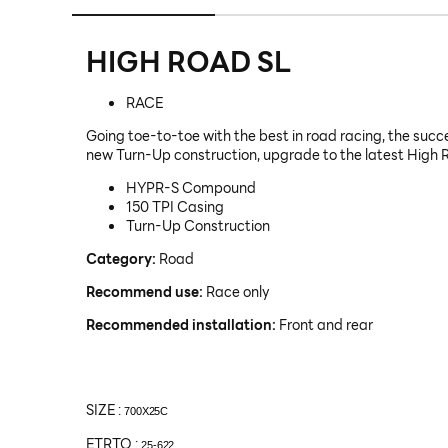
HIGH ROAD SL
RACE
Going toe-to-toe with the best in road racing, the suc
new Turn-Up construction, upgrade to the latest High R
HYPR-S Compound
150 TPI Casing
Turn-Up Construction
Category:
Road
Recommend use:
Race only
Recommended installation:
Front and rear
SIZE :
700X25C
ETRTO :
25-622