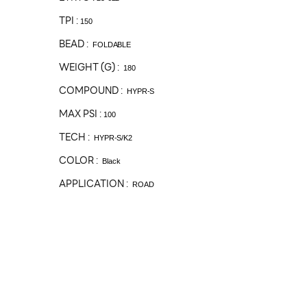
TPI :
150
BEAD :
FOLDABLE
WEIGHT (G) :
180
COMPOUND :
HYPR-S
MAX PSI :
100
TECH :
HYPR-S/K2
COLOR :
Black
APPLICATION :
ROAD