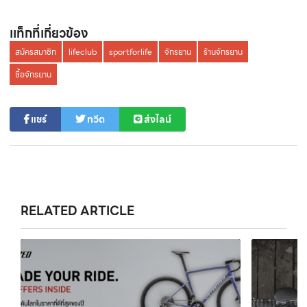
เเท็กที่เกี่ยวข้อง
สมัครสมาชิก
lifeclub
sportforlife
จักรยาน
ร้านจักรยาน
ซื้อจักรยาน
แชร์
ทวีต
ส่งไลน์
RELATED ARTICLE