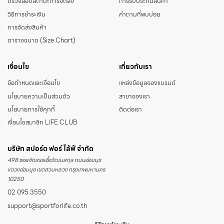
ตรวจสอบสถานะการจัดส่ง
การรับประกันสินค้า
วิธีการชำระเงิน
คำถามที่พบบ่อย
การจัดส่งสินค้า
ตารางขนาด (Size Chart)
เงื่อนไข
เกี่ยวกับเรา
ข้อกำหนดและเงื่อนไข
แหล่งข้อมูลของแบรนด์
นโยบายความเป็นส่วนตัว
สาขาของเรา
นโยบายการใช้คุกกี้
ติดต่อเรา
เงื่อนไขสมาชิก LIFE CLUB
บริษัท สปอร์ต ฟอร์ ไล้ฟ์ จำกัด
498 ซอยจัดสรรเอื้อวัฒนสกุล ถนนอ่อนนุช
แขวงอ่อนนุช เขตสวนหลวง กรุงเทพมหานคร
10250
02 095 3550
support@sportforlife.co.th