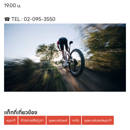
19.00 น.
☎ TEL : 02-095-3550
เเท็กที่เกี่ยวข้อง
epic9
จักรยานเสือภูเขา
specialized
mtb
specializedepic9