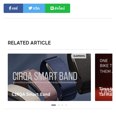
แชร์
ทวีต
ส่งไลน์
RELATED ARTICLE
Time to 
CIRQA Smart Band
Tarmac 
4 สิงหาคม 2569
13 กรกฎ