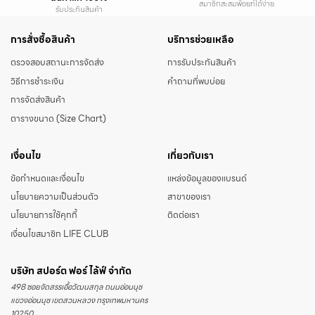
สมาชิกสะสมพ้อยท์ได้ง่าย
รับประกันสินค้า
การสั่งซื้อสินค้า
บริการช่วยเหลือ
ตรวจสอบสถานะการจัดส่ง
การรับประกันสินค้า
วิธีการชำระเงิน
คำถามที่พบบ่อย
การจัดส่งสินค้า
ตารางขนาด (Size Chart)
เงื่อนไข
เกี่ยวกับเรา
ข้อกำหนดและเงื่อนไข
แหล่งข้อมูลของแบรนด์
นโยบายความเป็นส่วนตัว
สาขาของเรา
นโยบายการใช้คุกกี้
ติดต่อเรา
เงื่อนไขสมาชิก LIFE CLUB
บริษัท สปอร์ต ฟอร์ ไล้ฟ์ จำกัด
498 ซอยจัดสรรเอื้อวัฒนสกุล ถนนอ่อนนุช
แขวงอ่อนนุช เขตสวนหลวง กรุงเทพมหานคร
10250