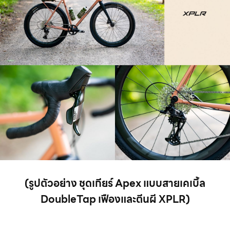
(รูปตัวอย่าง ชุดเกียร์ Apex แบบสายเคเบิ้ล
DoubleTap เฟืองและตีนผี XPLR)