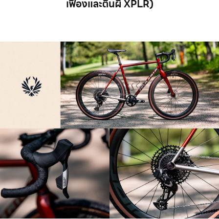
เฟืองและตีนผี XPLR)