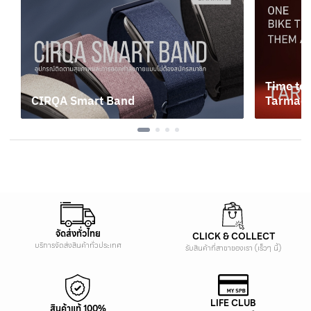
Time to 
CIRQA Smart Band
Tarmac 
4 สิงหาคม 2569
13 กรกฎ
จัดส่งทั่วไทย
CLICK & COLLECT
บริการจัดส่งสินค้าทั่วประเทศ
รับสินค้าที่สาขาของเรา (เร็วๆ นี้)
LIFE CLUB
สินค้าแท้ 100%