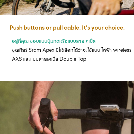
Push buttons or pull cable. It’s your choice.
อยู่ที่คุณ ชอบแบบปุ่มกดหรือแบบสายเคเบิ้ล
ชุดเกียร์ Sram Apex มีให้เลือกได้ว่าจะใช้แบบ ไฟฟ้า wireless
AXS และแบบสายเคเบิ้ล Double Tap