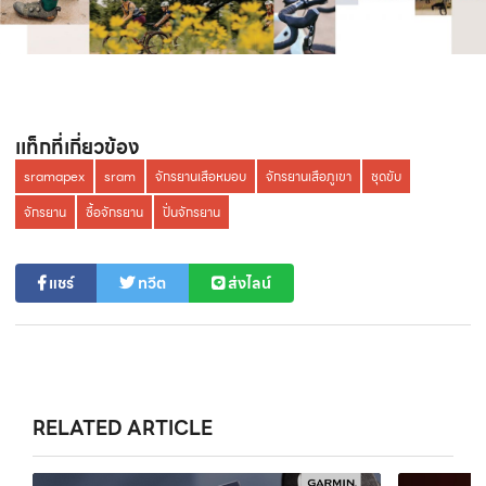
เเท็กที่เกี่ยวข้อง
sramapex
sram
จักรยานเสือหมอบ
จักรยานเสือภูเขา
ชุดขับ
จักรยาน
ซื้อจักรยาน
ปั่นจักรยาน
แชร์
ทวีต
ส่งไลน์
RELATED ARTICLE