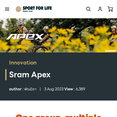
Innovation
Sram Apex
author :
พัณนิดา
|
3 Aug 2023
View :
6,389