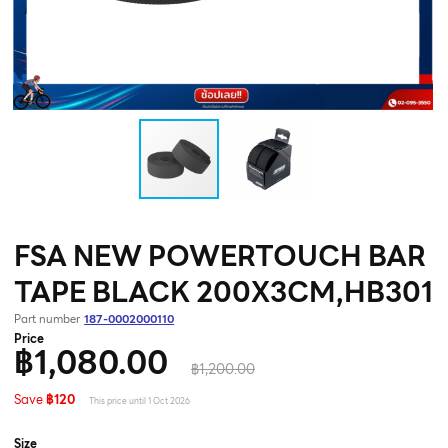
FSA NEW POWERTOUCH BAR
TAPE BLACK 200X3CM,HB301
Part number
187-0002000110
Price
฿1,080.00
฿1,200.00
Save
฿120
This price until 1 Oct 2026
Size