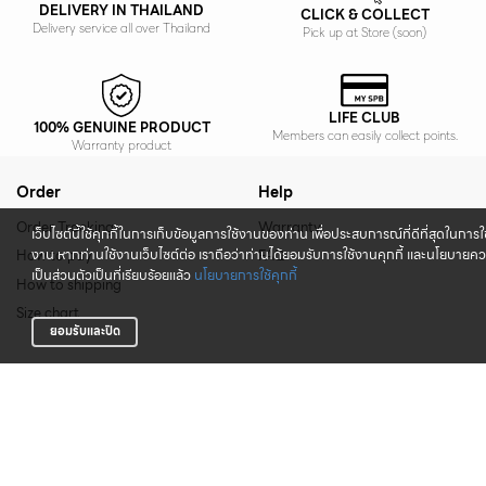
DELIVERY IN THAILAND
CLICK & COLLECT
Delivery service all over Thailand
Pick up at Store (soon)
LIFE CLUB
100% GENUINE PRODUCT
Members can easily collect points.
Warranty product
Order
Help
Order Tracking
Warranty
เว็บไซต์นี้ใช้คุกกี้ในการเก็บข้อมูลการใช้งานของท่าน เพื่อประสบการณ์ที่ดีที่สุดในการใ
งาน หากท่านใช้งานเว็บไซต์ต่อ เราถือว่าท่านได้ยอมรับการใช้งานคุกกี้ และนโยบายค
How to pay
FAQ
เป็นส่วนตัวเป็นที่เรียบร้อยแล้ว
นโยบายการใช้คุกกี้
How to shipping
Size chart
ยอมรับและปิด
Conditions
About us
Terms and Conditions
Brand Resource
Privacy Policy
Our Store
Cookie Policy
Contact us