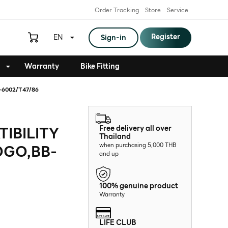
Order Tracking
Store
Service
Register
EN
Sign-in
Warranty
Bike Fitting
-6002/T47/86
IBILITY
Free delivery all over
Thailand
OGO,BB-
when purchasing 5,000 THB
and up
100% genuine product
Warranty
LIFE CLUB