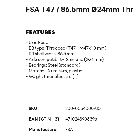
FSA T47 / 86.5mm Ø24mm Thr
FEATURES
- Use: Road
- BB type: Threaded (T47 - M47x1.0 mm)
- BB shell width: 86.5 mm
- Axle compatibility: Shimano (Ø24 mm)
- Bearings: Steel (standard)
- Material: Aluminum, plastic
- Weight (manufacturer): /
More
SKU
200-0054000AI0
Information
EAN (GTIN-13)
4710243908396
Manufacturer
FSA