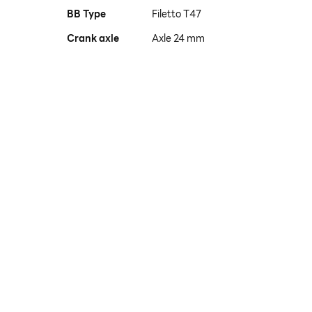
BB Type
Filetto T47
Crank axle
Axle 24 mm