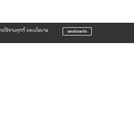
บการใช้งานคุกกี้ และนโยบาย
ยอมรับและปิด
ODUCT
LIFE CLUB
Members can easily collect points.
SPORT FOR LIFE CO.,LTD.
498 Soi Uea Watthana Sakun, On Nut
Road, On Nut, Suan Luang, Bangkok
10250