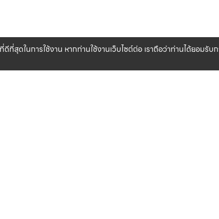
ที่ดีที่สุดในการใช้งาน หากท่านใช้งานเว็บไซต์ต่อ เราถือว่าท่านได้ยอมรั
CLICK & COLLECT
100% GENUINE PR
Pick up at Store (soon)
Warranty product
Conditions
About us
Terms and Conditions
Brand Resource
Privacy Policy
Our Store