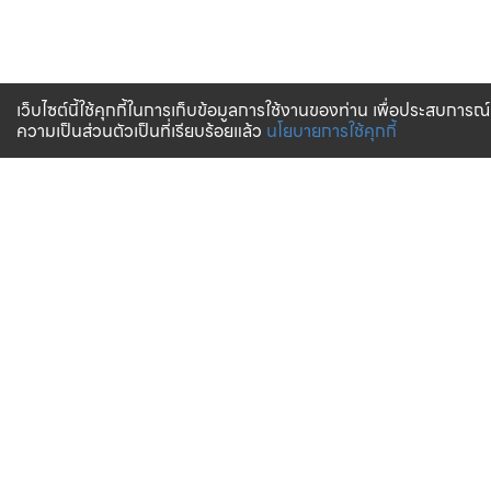
เว็บไซต์นี้ใช้คุกกี้ในการเก็บข้อมูลการใช้งานของท่าน เพื่อประสบการณ์
ความเป็นส่วนตัวเป็นที่เรียบร้อยแล้ว
นโยบายการใช้คุกกี้
DELIVERY IN THAILAND
Delivery service all over Thailand
Order
Help
Order Tracking
Warranty
How to pay
FAQ