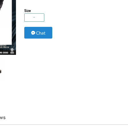
Size
-
Chat
ws