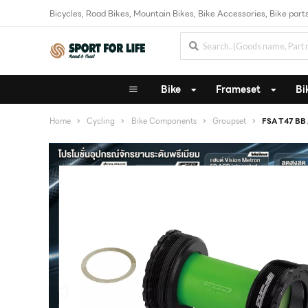
Bicycles, Road Bikes, Mountain Bikes, Bike Accessories, Bike parts
Bike
Frameset
Bi
Home
Cycling
Bike Components
Groupset
FSA T47 BB