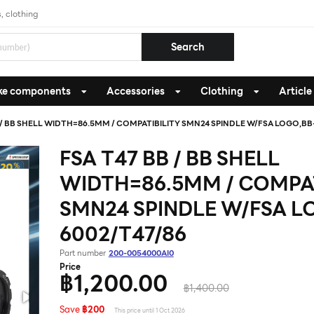
, clothing
Search
ke components
Accessories
Clothing
Article
 / BB SHELL WIDTH=86.5MM / COMPATIBILITY SMN24 SPINDLE W/FSA LOGO,BB
FSA T47 BB / BB SHELL
WIDTH=86.5MM / COMPAT
SMN24 SPINDLE W/FSA L
6002/T47/86
Part number
200-0054000AI0
Price
฿1,200.00
฿1,400.00
Save
฿200
This price until 1 Oct 2026