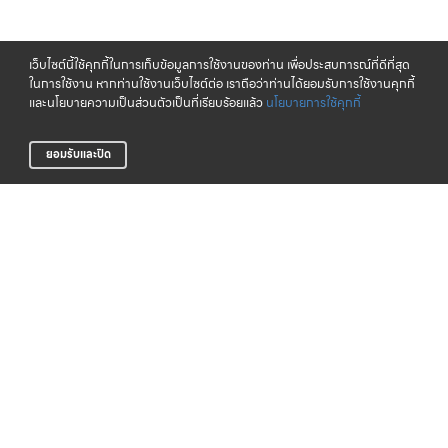
เว็บไซต์นี้ใช้คุกกี้ในการเก็บข้อมูลการใช้งานของท่าน เพื่อประสบการณ์ที่ดีที่สุด
ในการใช้งาน หากท่านใช้งานเว็บไซต์ต่อ เราถือว่าท่านได้ยอมรับการใช้งานคุกกี้
และนโยบายความเป็นส่วนตัวเป็นที่เรียบร้อยแล้ว
นโยบายการใช้คุกกี้
ยอมรับและปิด
จัดส่งทั่วไทย
CLICK & COLLECT
บริการจัดส่งสินค้าทั่วประเทศ
รับสินค้าที่สาขาของเรา (เร็วๆ นี้)
LIFE CLUB
สินค้าแท้ 100%
สมาชิกสะสมพ้อยท์ได้ง่าย
รับประกันสินค้า
การสั่งซื้อสินค้า
บริการช่วยเหลือ