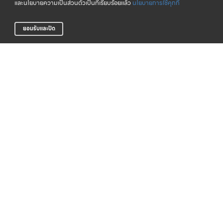
และนโยบายความเป็นส่วนตัวเป็นที่เรียบร้อยแล้ว
นโยบายการใช้คุกกี้
ยอมรับและปิด
จัดส่งทั่วไทย
CLICK & COLLECT
บริการจัดส่งสินค้าทั่วประเทศ
รับสินค้าที่สาขาของเรา (เร็วๆ นี้)
LIFE CLUB
สินค้าแท้ 100%
สมาชิกสะสมพ้อยท์ได้ง่าย
รับประกันสินค้า
การสั่งซื้อสินค้า
บริการช่วยเหลือ
ตรวจสอบสถานะการจัดส่ง
การรับประกันสินค้า
วิธีการชำระเงิน
คำถามที่พบบ่อย
การจัดส่งสินค้า