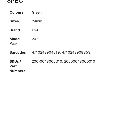
SPEC
Colours
Green
Sizes
24mm
Brand
FSA
Model
2021
Year
Barcodes
4710243904619, 4710243908853
SKUs /
200-0048000010, 20000048000010
Part
Numbers