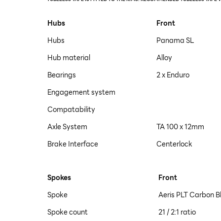
Hubs
Front
Hubs
Panama SL
Hub material
Alloy
Bearings
2 x Enduro
Engagement system
Compatability
Axle System
TA 100 x 12mm
Brake Interface
Centerlock
Spokes
Front
Spoke
Aeris PLT Carbon B
Spoke count
21 / 2:1 ratio