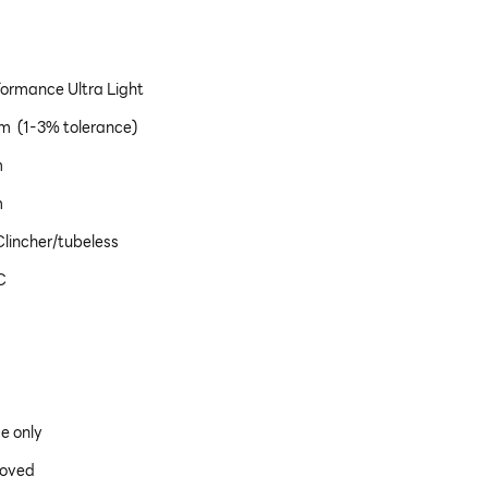
formance Ultra Light
am (1-3% tolerance)
m
m
lincher/tubeless
C
e only
roved