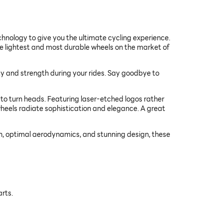
hnology to give you the ultimate cycling experience.
 lightest and most durable wheels on the market of
ty and strength during your rides. Say goodbye to
 to turn heads. Featuring laser-etched logos rather
wheels radiate sophistication and elegance. A great
ion, optimal aerodynamics, and stunning design, these
arts.