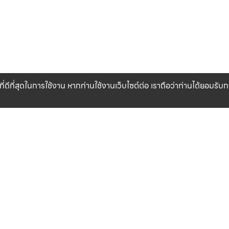
ที่ดีที่สุดในการใช้งาน หากท่านใช้งานเว็บไซต์ต่อ เราถือว่าท่านได้ยอมรั
CLICK & COLLECT
สินค้าแท้ 100%
รับสินค้าที่สาขาของเรา (เร็วๆ นี้)
รับประกันสินค้า
เงื่อนไข
เกี่ยวกับเรา