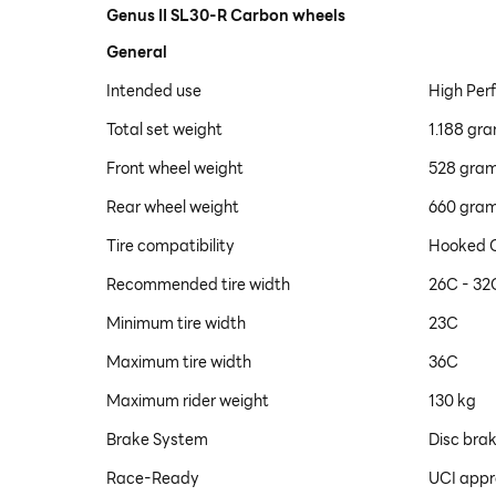
Genus II SL30-R Carbon wheels
General
Intended use
High Per
Total set weight
1.188 gr
Front wheel weight
528 gra
Rear wheel weight
660 gra
Tire compatibility
Hooked C
Recommended tire width
26C - 32
Minimum tire width
23C
Maximum tire width
36C
Maximum rider weight
130 kg
Brake System
Disc brak
Race-Ready
UCI app