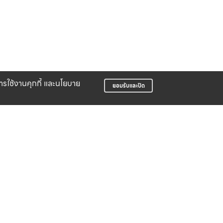
บการใช้งานคุกกี้ และนโยบาย
ยอมรับและปิด
LIFE CLUB
สมาชิกสะสมพ้อยท์ได้ง่าย
บริษัท สปอร์ต ฟอร์ ไล้ฟ์ จำกัด