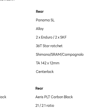
Rear
Panama SL
Alloy
2 x Enduro / 2 x SKF
36T Star ratchet
Shimano/SRAM/Campagnolo
TA 142 x 12mm
Centerlock
Rear
lack
Aeris PLT Carbon Black
21 / 2:1 ratio