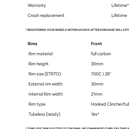
Warranty
Lifetime*
Crash replacement
Lifetime
* REGISTERING YOUR WHEELS WITHIN 60 DAYS AFTER PURCHASE WILL EX
Rims
Front
Rim material
full carbon
Rim height
30mm
Rim size (ETRTO)
700C / 28"
External rim width
30mm
Internal Rim width
21mm
Rim type
Hooked Clincher/tu
Tubeless (ready)
Yes*
* TUBELESS TAPE IS FITTED TO THE RIMS. RECOMMENDED TUBELESS TAPE