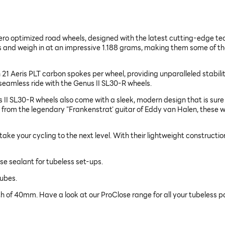
aero optimized road wheels, designed with the latest cutting-edge tec
and weigh in at an impressive 1.188 grams, making them some of the
 21 Aeris PLT carbon spokes per wheel, providing unparalleled stabili
eamless ride with the Genus II SL30-R wheels.
s II SL30-R wheels also come with a sleek, modern design that is sure
es from the legendary "Frankenstrat' guitar of Eddy van Halen, these 
take your cycling to the next level. With their lightweight construct
e sealant for tubeless set-ups.
tubes.
 of 40mm. Have a look at our ProClose range for all your tubeless p