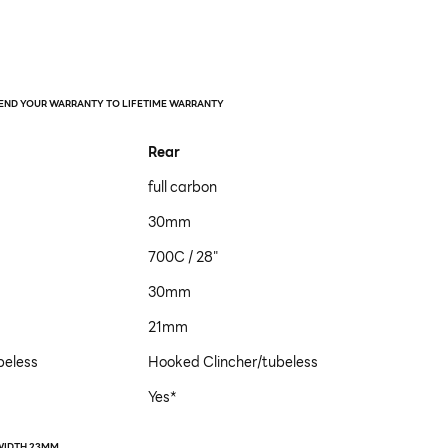
TEND YOUR WARRANTY TO LIFETIME WARRANTY
Rear
full carbon
30mm
700C / 28"
30mm
21mm
beless
Hooked Clincher/tubeless
Yes*
 WIDTH 23MM