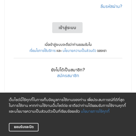
ลืมรหัสผ่าน?
เข้าสู่ระบบ
เมื่อเข้าสู่ระบบจะถือว่าท่านยอมรับใน
เงื่อนไขการใช้บริการ
และ
นโยบายความเป็นส่วนตัว
ของเรา
ยังไม่ได้เป็นสมาชิก?
สมัครสมาชิก
เว็บไซต์นี้ใช้คุกกี้ในการเก็บข้อมูลการใช้งานของท่าน เพื่อประสบการณ์ที่ดีที่สุด
ในการใช้งาน หากท่านใช้งานเว็บไซต์ต่อ เราถือว่าท่านได้ยอมรับการใช้งานคุกกี้
และนโยบายความเป็นส่วนตัวเป็นที่เรียบร้อยแล้ว
นโยบายการใช้คุกกี้
ยอมรับและปิด