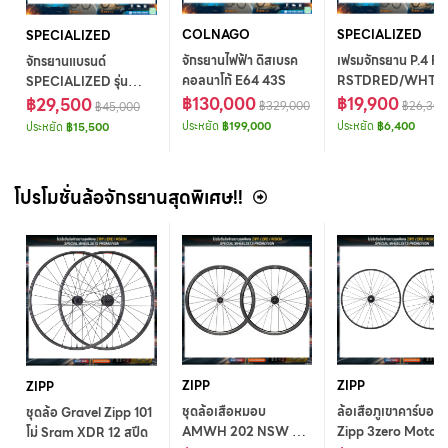
COLNAGO
SPECIALIZED
SPECIALIZED
จักรยานไฟฟ้า ดิสเบรค
เฟรมจักรยาน P.4 F
จักรยานแบรนด์
คอลนาโก้ E64 43S
RSTDRED/WHTS
SPECIALIZED รุ่น
฿130,000
SIZE 27.5
฿19,900
SIRRUS X 3.0 GLOSS
฿29,500
฿329,000
฿26,300
฿45,000
BIRCH / SATIN
ประหยัด
฿199,000
ประหยัด
฿6,400
ประหยัด
฿15,500
TAUPE REFLECTIVE
SIZE XXS
โปรโมชั่นล้อจักรยานสุดพิเศษ!!
ZIPP
ZIPP
ZIPP
ชุดล้อเสือหมอบ
ล้อเสือภูเขาคาร์บอน
ชุดล้อ Gravel Zipp 101
AMWH 202 NSW TL
Zipp 3zero Moto โม
โม่ Sram XDR 12 สปีด