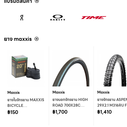
แบรนด์สินค้า
ยาง maxxis
Maxxis
Maxxis
Maxxis
ยางนอกจักรยาน HIGH
ยางจักรยาน ASPE
ยางในจักรยาน MAXXIS
ROAD 700X28C
29X2.1 M316RU F
BICYCLE
M230 F TT DKLW
฿1,700
TLR DKFW2 BK
฿1,410
TUBE20X1.5/2.5
฿150
5180 K7O 2L
314/458 2PLHO 
(40/63-406) 0.8
MAXXIS
RE MAXXIS
LSV48 B-CAP