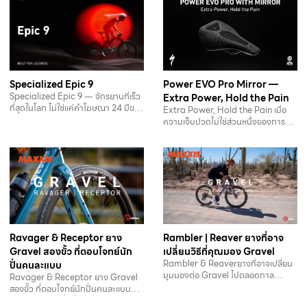
Specialized Epic 9
Power EVO Pro Mirror —
Specialized Epic 9 ― จักรยานที่เร็ว
Extra Power, Hold the Pain
ที่สุดในโลก ไม่ใช่แค่คำโฆษณา 24 ปีของ
Extra Power, Hold the Pain เมื่อ
การแพ้และชนะบน…
ความเจ็บปวดไม่ใช่ส่วนหนึ่งของการปั่น
Power EVO Pro…
Ravager & Receptor ยาง
Rambler | Reaver ยางที่อาจ
Gravel สองขั้ว ที่ตอบโจทย์นัก
เปลี่ยนวิธีที่คุณมอง Gravel
Rambler & Reaverยางที่อาจเปลี่ยน
ปั่นคนละแบบ
มุมมองต่อ Gravel ไปตลอดกาล
Ravager & Receptor ยาง Gravel
Maxxis ส่งยาง Gravel…
สองขั้ว ที่ตอบโจทย์นักปั่นคนละแบบ
ไม่มียางตัวไหนที่ดีที่สุดสำหรับทุกคน…