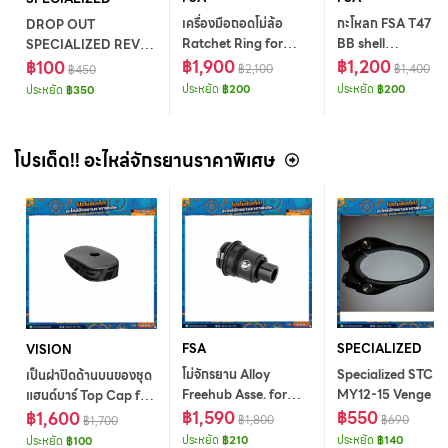
เครื่องมือถอดโม่ล้อ
กะโหลก FSA T47 BB
DROP OUT
Ratchet Ring for
BB shell
SPECIALIZED REV2
Rear Hub Removal
฿1,900
width=86.5mm /
฿1,200
ALLOY MTN
฿100
฿2,100
฿1,400
฿450
Tool BK,E0791
Compatibility
DERAILLEUR
ประหยัด
฿200
ประหยัด
฿200
ประหยัด
฿350
SMN24 spindle
HANGER PKG/5
w/FSA logo,BB-
6002/T47/86
โปรเด็ด!! อะไหล่จักรยานราคาพิเศษ
FSA
SPECIALIZED
VISION
โม่จักรยาน Alloy
Specialized STC
เป็นฝาปิดด้านบนของชุด
Freehub Asse. for
MY12-15 Venge 2-
แฮนด์บาร์ Top Cap for
U5152 SRAM XDR
฿1,590
Bolt Venge Seatpo
฿550
Metron 5D ACR Matt
฿1,600
฿1,800
฿690
฿1,700
Anod Black w/DS
Binder R10
Carbon w/Vision
ประหยัด
฿210
ประหยัด
฿140
ประหยัด
฿100