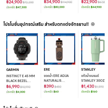
DBCL 700 PAIR CVT
฿34,900
XD ดิสเบรค ขนาด 2
฿22,900
฿24,900
฿114,900
฿67,80
฿72,200
CPG A1
ประหยัด
฿80,000
ประหยัด
฿44,900
ประหยัด
฿47,300
โปรโมชั่นอุปกรณ์เสริม สำหรับตกแต่งจักรยาน!!
ERE
STANLEY
GARMIN
ขวดน้ำ ERE AQUA
แก้วน้ำแบรนด์
INSTINCT E 45 MM
NATURALIS
STANLEY 30OZ
BLACK BEZEL
WATERBOTTLE
฿390
QNCHR PROTOU
฿1,430
W/CHARCOAL BD
฿6,990
฿450
฿1,590
฿10,990
710ML SMOKE
TUMB PISTACHIO
KOR/SEA A04881
ประหยัด
฿60
ประหยัด
฿160
ประหยัด
฿4,000
AP