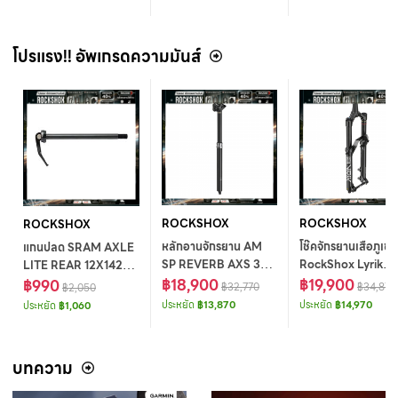
Cap w/o
logo,T2118
Spindle,EL382
โปรแรง!! อัพเกรดความมันส์
ROCKSHOX
ROCKSHOX
ROCKSHOX
หลักอานจักรยาน AM
โช๊คจักรยานเสือภูเขา
แกนปลด SRAM AXLE
SP REVERB AXS 34.9
RockShox Lyrik
LITE REAR 12X142
150 A1
฿18,900
Ultimate Charger 
฿19,900
MM.
฿990
฿32,770
฿34,870
฿2,050
RC2 Debon Air+ 
ประหยัด
฿13,870
ประหยัด
฿14,970
ประหยัด
฿1,060
บทความ