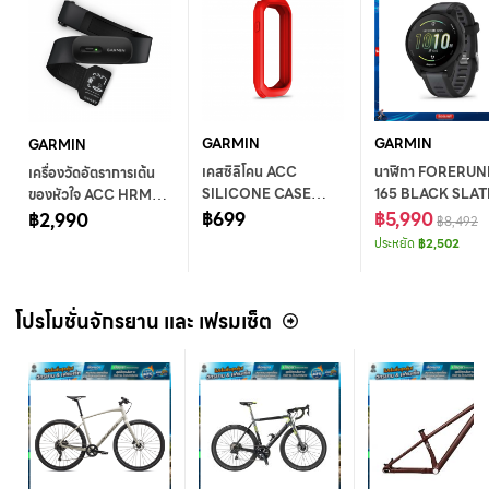
GARMIN
GARMIN
GARMIN
เคสซิลิโคน ACC
นาฬิกา FORERU
เครื่องวัดอัตราการเต้น
SILICONE CASE
165 BLACK SLA
ของหัวใจ ACC HRM-
EDGE 1050 RED
฿699
฿5,990
200 SIZE M-XL
฿2,990
฿8,492
ประหยัด
฿2,502
โปรโมชั่นจักรยาน และ เฟรมเซ็ต